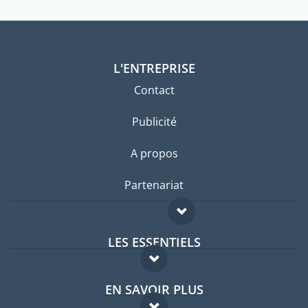
L'ENTREPRISE
Contact
Publicité
A propos
Partenariat
LES ESSENTIELS
Forum expatriés
EN SAVOIR PLUS
Guides pays