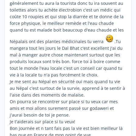
généralement tu aura la tourista donc tu ira souvent au
toilettes alors tu achète électrobion c'est un médic qui
coûte 10 roupies et qui stop la diarrée et te donne de la
force physique, le meilleur remède et l'eau chaude
quand tu est malade boit beaucoup d'eau chaude et les
Népalais ont des plantes médicinales tu verra
.Tu
mangera tout les jours le Dal Bhat c'est excellent j'ai du
mal à manger autre chose maintenant surtout que les
produits locaux sont très bon. force toi à boire comme
tout le monde l'eau locale c'est un conseil car quand tu
vie à la locale tu n'a pas forcément le choix.
Je me sent au Népal en sécurité oui mais quand tu vie
au Népal c'est surtout de la survie, apprend à te sentir à
l'aise dans des moments de malaise.
On pourra se rencontrer sur place si tu veux car mes
amis et moi allons surement passé sur godaweri et
j'aurai besoin de toi je pense.
Je t'aiderais sur place si tu veux!
Bon journée et n tant fais pas la vie est bien meilleur là
bas que en France de mon point de vue.