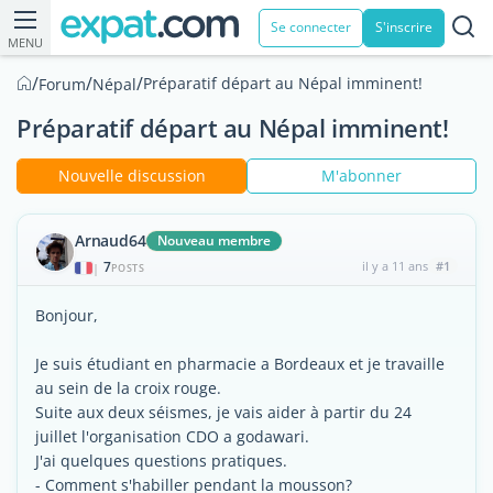
Se connecter
S'inscrire
MENU
/
/
/
Préparatif départ au Népal imminent!
Forum
Népal
Préparatif départ au Népal imminent!
Nouvelle discussion
M'abonner
Arnaud64
Nouveau membre
7
il y a 11 ans
#1
|
POSTS
Bonjour,
Je suis étudiant en pharmacie a Bordeaux et je travaille
au sein de la croix rouge.
Suite aux deux séismes, je vais aider à partir du 24
juillet l'organisation CDO a godawari.
J'ai quelques questions pratiques.
- Comment s'habiller pendant la mousson?