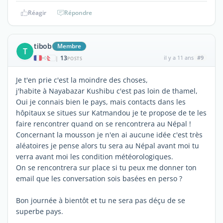
Réagir
Répondre
tibob
Membre
T
13
il y a 11 ans
#9
|
POSTS
Je t'en prie c'est la moindre des choses,
j'habite à Nayabazar Kushibu c'est pas loin de thamel,
Oui je connais bien le pays, mais contacts dans les
hôpitaux se situes sur Katmandou je te propose de te les
faire rencontrer quand on se rencontrera au Népal !
Concernant la mousson je n'en ai aucune idée c'est très
aléatoires je pense alors tu sera au Népal avant moi tu
verra avant moi les condition météorologiques.
On se rencontrera sur place si tu peux me donner ton
email que les conversation sois basées en perso ?
Bon journée à bientôt et tu ne sera pas déçu de se
superbe pays.