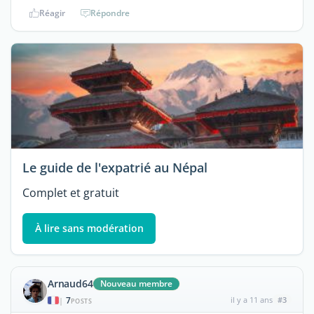
Réagir
Répondre
Le guide de l'expatrié au Népal
Complet et gratuit
À lire sans modération
Arnaud64
Nouveau membre
7
il y a 11 ans
#3
|
POSTS