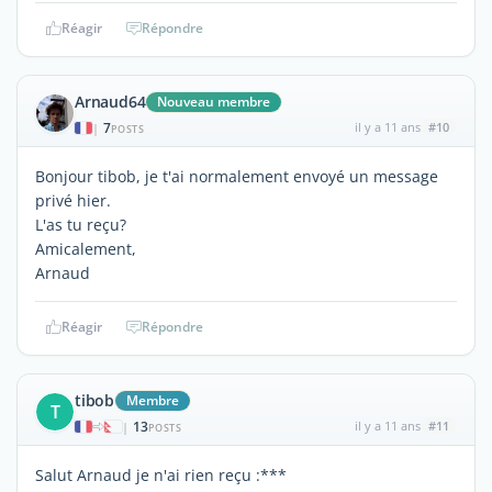
Réagir
Répondre
Arnaud64
Nouveau membre
7
il y a 11 ans
#10
|
POSTS
Bonjour tibob, je t'ai normalement envoyé un message
privé hier.
L'as tu reçu?
Amicalement,
Arnaud
Réagir
Répondre
tibob
Membre
T
13
il y a 11 ans
#11
|
POSTS
Salut Arnaud je n'ai rien reçu :***