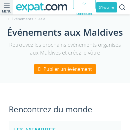
Se
S'inscrire
MENU
connecter
Événements
Asie
Événements aux Maldives
Retrouvez les prochains événements organisés
aux Maldives et créez le vôtre
Publier un événement
Rencontrez du monde
LES MEMBRES