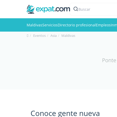
Buscar
Maldivas
Servicios
Directorio profesional
Empleos
Inm
Eventos
Asia
Maldivas
Ponte 
Conoce gente nueva