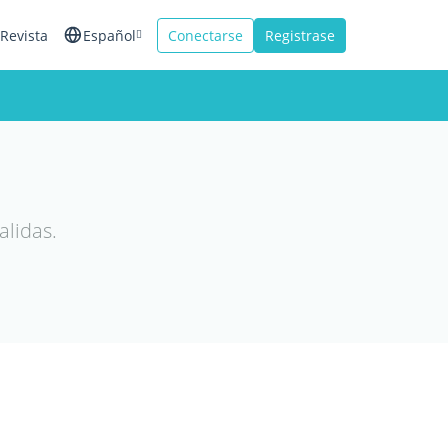
Revista
Español
Conectarse
Registrase
English
Français
Italiano
alidas.