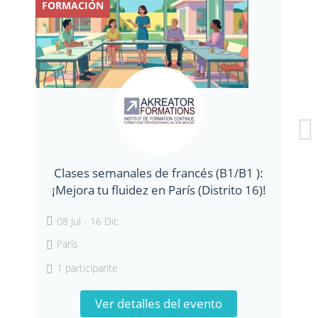
FORMACIÓN
FO
Clases semanales de francés (B1/B1 ):
F
¡Mejora tu fluidez en París (Distrito 16)!
08 Jul - 16 Dic
París
1 participante
Ver detalles del evento