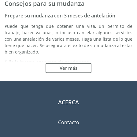
Consejos para su mudanza
Prepare su mudanza con 3 meses de antelación
Puede que tenga que obtener una visa, un permiso de
trabajo, hacer vacunas, o incluso cancelar algunos servicios
con una antelación de varios meses. Haga una lista de lo que
tiene que hacer. Se asegurará el éxito de su mudanza al estar
bien organizado.
Elija la buena empresa de mudanzas
Ver más
Los servicios de una buena empresa de mudanzas son
esenciales para cualquier proyecto de expatriación a Asia. Los
organismos reguladores independientes como FIDI le
permiten tener una idea clara de las empresas de mudanzas
en las cuales usted puede confiar. Los procedimientos
ACERCA
internos de calidad, la variedad de paquetes de envoltura
disponible y una red importante son unas garantías de
calidad.
Contacto
Clasifique y ordene las pertenencias que llevará
consigo