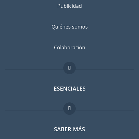
Publicidad
Separe los bienes que desea llevar a Asia de los que va a
dejar atrás, con un amigo o en un guardamuebles. Infórmese
bien: ¿No sería más barato comprar cosas en Asia en lugar de
Quiénes somos
llevarlas con usted?
Evitar el riesgo de daños
Colaboración
No existe el riesgo cero. Suscribir un seguro contra daños
imprevistos es recomendable. Comparen las tarifas antes de
hacer su elección.
ESENCIALES
Foro para expatriados
SABER MÁS
Guia para expatriados