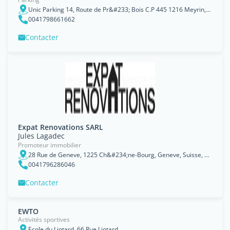
Unic Parking 14, Route de Pr&#233; Bois C.P 445 1216 Meyrin, Canton de Genève
0041798661662
Contacter
Expat Renovations SARL
Jules Lagadec
Promoteur immobilier
28 Rue de Geneve, 1225 Ch&#234;ne-Bourg, Geneve, Suisse, Canton de Genève
0041796286046
Contacter
EWTO
Activités sportives
Ecole du Liotard, 66 Rue Liotard