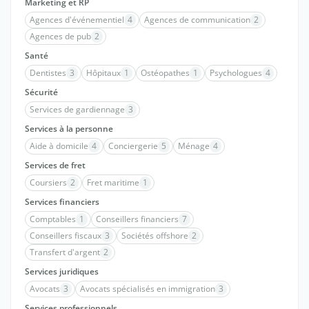
Marketing et RP
Agences d'événementiel
4
Agences de communication
2
Agences de pub
2
Santé
Dentistes
3
Hôpitaux
1
Ostéopathes
1
Psychologues
4
Sécurité
Services de gardiennage
3
Services à la personne
Aide à domicile
4
Conciergerie
5
Ménage
4
Services de fret
Coursiers
2
Fret maritime
1
Services financiers
Comptables
1
Conseillers financiers
7
Conseillers fiscaux
3
Sociétés offshore
2
Transfert d'argent
2
Services juridiques
Avocats
3
Avocats spécialisés en immigration
3
Services professionnels