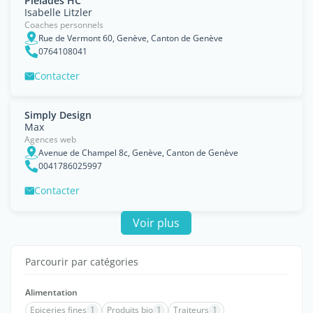
Pleiades HC
Isabelle Litzler
Coaches personnels
Rue de Vermont 60, Genève, Canton de Genève
0764108041
Contacter
Simply Design
Max
Agences web
Avenue de Champel 8c, Genève, Canton de Genève
0041786025997
Contacter
Voir plus
Parcourir par catégories
Alimentation
Epiceries fines
1
Produits bio
1
Traiteurs
1