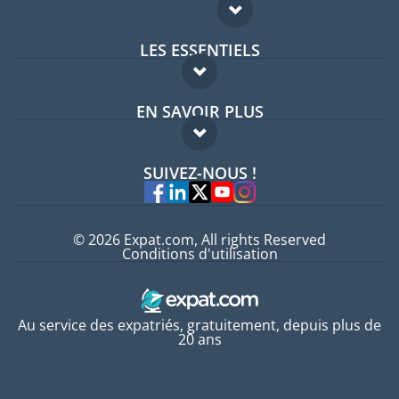
LES ESSENTIELS
Forum expatriés
EN SAVOIR PLUS
Guides pays
FAQ
Offres d'emploi
SUIVEZ-NOUS !
Experts
© 2026 Expat.com, All rights Reserved
Conditions d'utilisation
Au service des expatriés, gratuitement, depuis plus de
20 ans