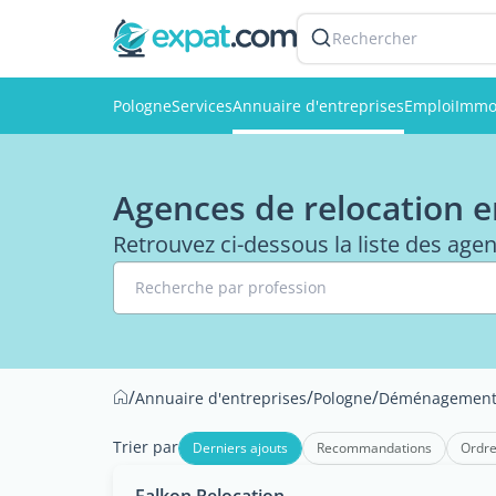
Rechercher
Pologne
Services
Annuaire d'entreprises
Emploi
Immob
Agences de relocation 
Retrouvez ci-dessous la liste des age
Recherche par profession
/
/
/
Annuaire d'entreprises
Pologne
Déménagemen
Trier par
Derniers ajouts
Recommandations
Ordre