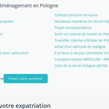
e déménagement en Pologne
Compte bancaire en euros
Européen
Nouveaux membres du forum Polo
Projet correspondance
ro
Avoir un contrat de travail en P
Travailler comme infirmier en Po
achat d'un vehicule en pologne
ail bien remunérer
5 erreurs à ne pas commettre lors
transport voiture WROCLAW - F
Coût de la vie en Pologne &#150;
gne
Posez votre question
votre expatriation