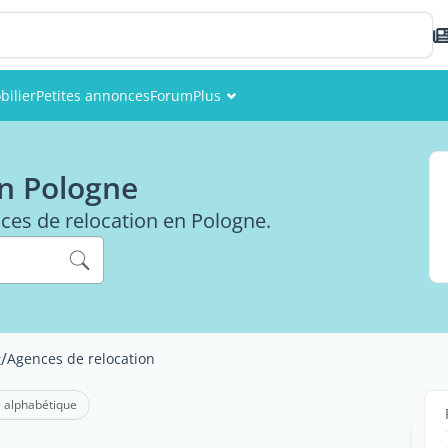
ilier
Petites annonces
Forum
Plus
Événements
en Pologne
Membres
nces de relocation en Pologne.
Photos
/
Agences de relocation
t
 alphabétique