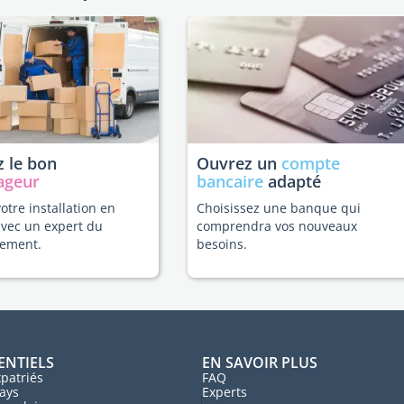
 le bon
Ouvrez un
compte
ageur
bancaire
adapté
votre installation en
Choisissez une banque qui
avec un expert du
comprendra vos nouveaux
ement.
besoins.
ENTIELS
EN SAVOIR PLUS
patriés
FAQ
ays
Experts