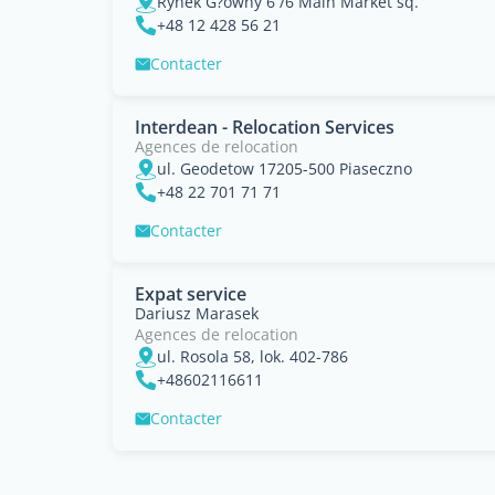
Rynek G?ówny 6 /6 Main Market sq.
+48 12 428 56 21
Contacter
Interdean - Relocation Services
Agences de relocation
ul. Geodetow 17205-500 Piaseczno
+48 22 701 71 71
Contacter
Expat service
Dariusz Marasek
Agences de relocation
ul. Rosola 58, lok. 402-786
+48602116611
Contacter