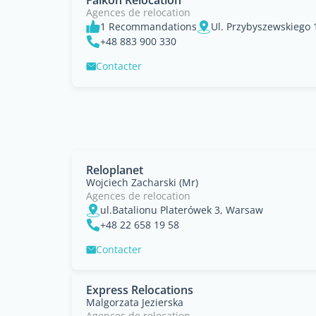
Falkon Relocation
Agences de relocation
1 Recommandations
Ul. Przybyszewskiego 
+48 883 900 330
Contacter
Reloplanet
Wojciech Zacharski (Mr)
Agences de relocation
ul.Batalionu Platerówek 3, Warsaw
+48 22 658 19 58
Contacter
Express Relocations
Malgorzata Jezierska
Agences de relocation