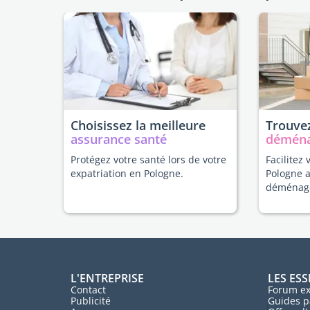
Choisissez la meilleure
Trouvez
assurance santé
démén
Protégez votre santé lors de votre
Facilitez 
expatriation en Pologne.
Pologne 
déménag
L'ENTREPRISE
LES ESS
Contact
Forum ex
Publicité
Guides p