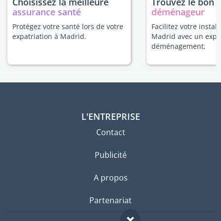
Choisissez la meilleure
Trouvez le bon
assurance santé
déménageur
Protégez votre santé lors de votre
Facilitez votre install
expatriation à Madrid.
Madrid avec un expe
déménagement.
L'ENTREPRISE
Contact
Publicité
A propos
Partenariat