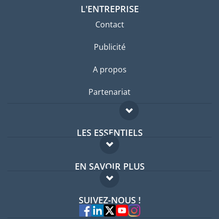
L'ENTREPRISE
Contact
Publicité
A propos
Partenariat
LES ESSENTIELS
Forum expatriés
EN SAVOIR PLUS
Guides pays
FAQ
Offres d'emploi
SUIVEZ-NOUS !
Experts