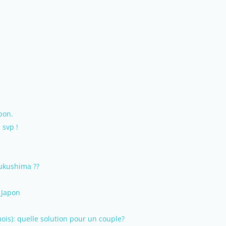
pon.
 svp !
ukushima ??
 Japon
is): quelle solution pour un couple?