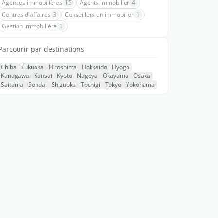
Agences immobilières
15
Agents immobilier
4
Centres d'affaires
3
Conseillers en immobilier
1
Gestion immobilière
1
Parcourir par destinations
Chiba
Fukuoka
Hiroshima
Hokkaido
Hyogo
Kanagawa
Kansai
Kyoto
Nagoya
Okayama
Osaka
Saitama
Sendai
Shizuoka
Tochigi
Tokyo
Yokohama