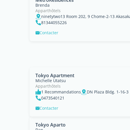
MetroResidences
Brenda
Apparthôtels
81344055226
Contacter
Tokyo Apartment
Michelle Utatsu
Apparthôtels
1 Recommandations
DN Plaza Bldg. 1-16-3
0473540121
Contacter
Tokyo Aparto
Dan