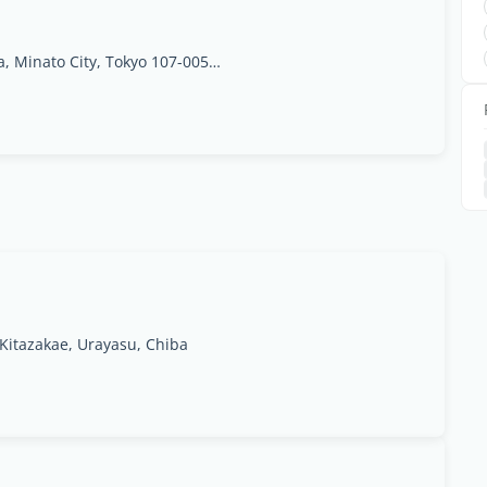
ninetytwo13 Room 202, 9 Chome-2-13 Akasaka, Minato City, Tokyo 107-0052, Japan
 Kitazakae, Urayasu, Chiba