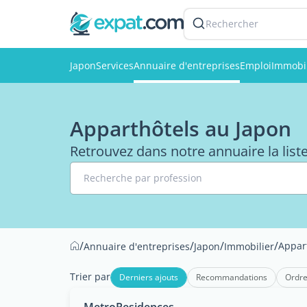
Rechercher
Japon
Services
Annuaire d'entreprises
Emploi
Immobil
Apparthôtels au Japon
Retrouvez dans notre annuaire la list
Recherche par profession
/
/
/
/
Appar
Annuaire d'entreprises
Japon
Immobilier
Trier par
Derniers ajouts
Recommandations
Ordre