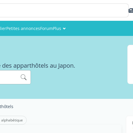
ier
Petites annonces
Forum
Plus
Événements
Membres
e des apparthôtels au Japon.
Photos
thôtels
 alphabétique