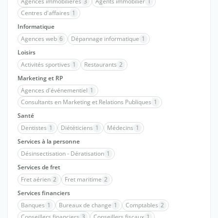
Agences immobilières
3
Agents immobilier
1
Centres d'affaires
1
Informatique
Agences web
6
Dépannage informatique
1
Loisirs
Activités sportives
1
Restaurants
2
Marketing et RP
Agences d'événementiel
1
Consultants en Marketing et Relations Publiques
1
Santé
Dentistes
1
Diététiciens
1
Médecins
1
Services à la personne
Désinsectisation - Dératisation
1
Services de fret
Fret aérien
2
Fret maritime
2
Services financiers
Banques
1
Bureaux de change
1
Comptables
2
Conseillers financiers
3
Conseillers fiscaux
1