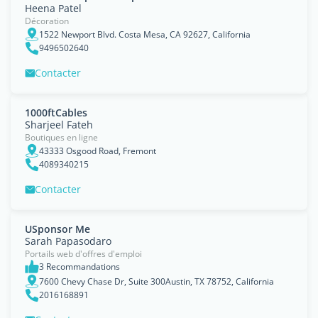
Heena Patel
Décoration
1522 Newport Blvd. Costa Mesa, CA 92627, California
9496502640
Contacter
1000ftCables
Sharjeel Fateh
Boutiques en ligne
43333 Osgood Road, Fremont
4089340215
Contacter
USponsor Me
Sarah Papasodaro
Portails web d'offres d'emploi
3 Recommandations
7600 Chevy Chase Dr, Suite 300Austin, TX 78752, California
2016168891