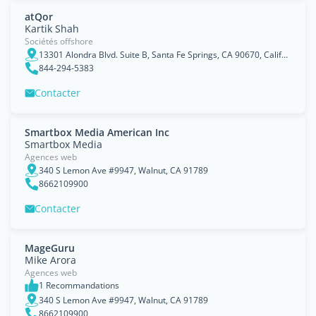
atQor
Kartik Shah
Sociétés offshore
13301 Alondra Blvd. Suite B, Santa Fe Springs, CA 90670, California
844-294-5383
Contacter
Smartbox Media American Inc
Smartbox Media
Agences web
340 S Lemon Ave #9947, Walnut, CA 91789
8662109900
Contacter
MageGuru
Mike Arora
Agences web
1 Recommandations
340 S Lemon Ave #9947, Walnut, CA 91789
8662109900