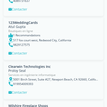
4089731637
Contacter
123WeddingCards
Atul Gupta
Boutiques en ligne
1 Recommandations
517 fox court west, Redwood City, California
9829127575
Contacter
Clearwin Technologies Inc
Proloy Seal
Services en ingénierie informatique
5001 Birch Street, Suite #27, Newport Beach, CA 92660, California
919954009393
Contacter
Wilshire Fireplace Shops