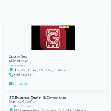
Gustosfera
Allie Brooke
Restaurants
Olive Ave, Fresno, CA 93728, Californie
+15594315419
Contacter
ITC Business Center & Co-working
Maritza Ceseña
Centres d'affaires
863 Bowsprit Road, Chula Vista, CA 91914, California