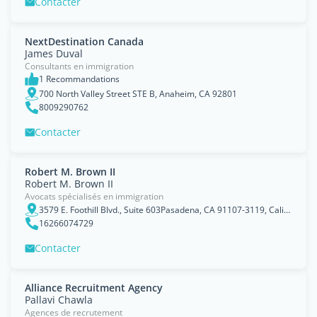
Contacter
NextDestination Canada
James Duval
Consultants en immigration
1 Recommandations
700 North Valley Street STE B, Anaheim, CA 92801
8009290762
Contacter
Robert M. Brown II
Robert M. Brown II
Avocats spécialisés en immigration
3579 E. Foothill Blvd., Suite 603Pasadena, CA 91107-3119, California
16266074729
Contacter
Alliance Recruitment Agency
Pallavi Chawla
Agences de recrutement