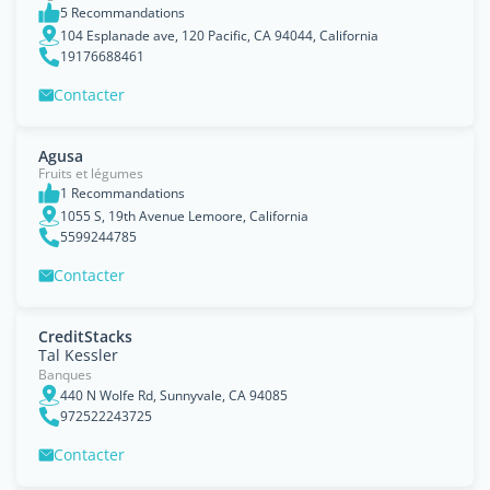
5 Recommandations
104 Esplanade ave, 120 Pacific, CA 94044, California
19176688461
Contacter
Agusa
Fruits et légumes
1 Recommandations
1055 S, 19th Avenue Lemoore, California
5599244785
Contacter
CreditStacks
Tal Kessler
Banques
440 N Wolfe Rd, Sunnyvale, CA 94085
972522243725
Contacter