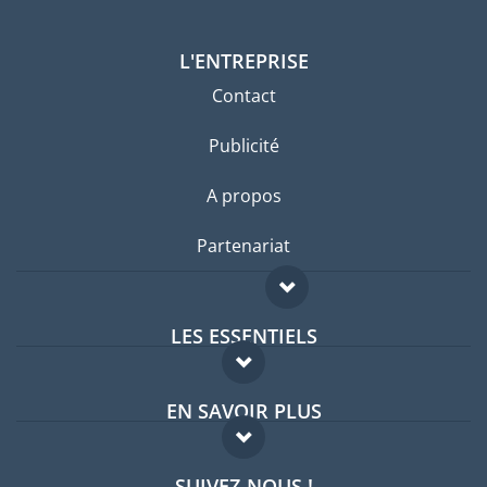
L'ENTREPRISE
Contact
Publicité
A propos
Partenariat
LES ESSENTIELS
Forum expatriés
EN SAVOIR PLUS
Guides pays
FAQ
Offres d'emploi
SUIVEZ-NOUS !