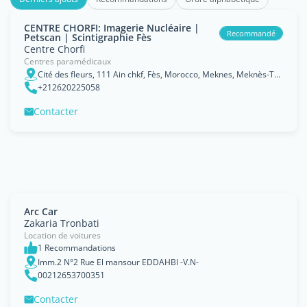
CENTRE CHORFI: Imagerie Nucléaire |
Recommandé
Petscan | Scintigraphie Fès
Centre Chorfi
Centres paramédicaux
Cité des fleurs, 111 Ain chkf, Fès, Morocco, Meknes, Meknès-Tafilalet
+212620225058
Contacter
Arc Car
Zakaria Tronbati
Location de voitures
1 Recommandations
Imm.2 N°2 Rue El mansour EDDAHBI -V.N-
00212653700351
Contacter