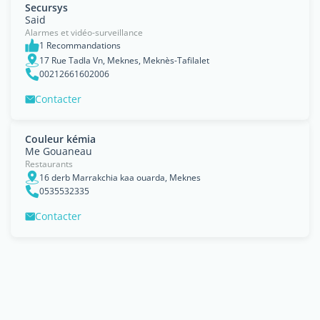
Secursys
Said
Alarmes et vidéo-surveillance
1 Recommandations
17 Rue Tadla Vn, Meknes, Meknès-Tafilalet
00212661602006
Contacter
Couleur kémia
Me Gouaneau
Restaurants
16 derb Marrakchia kaa ouarda, Meknes
0535532335
Contacter