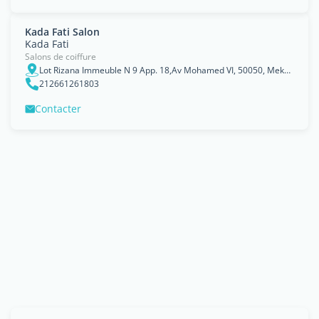
Kada Fati Salon
Kada Fati
Salons de coiffure
Lot Rizana Immeuble N 9 App. 18,Av Mohamed VI, 50050, Meknes, Meknès-Tafilalet
212661261803
Contacter