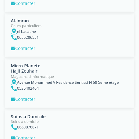
Contacter
Al-imran
Cours particuliers
el basatine
0655286551
Contacter
Micro Planete
Hajji Zouhair
Magasins d'informatique
Avenue Mohammed V Residence Sentissi N 68 5eme etage
0535402404
Contacter
Soins a Domicile
Soins à domicile
0663876871
Contacter