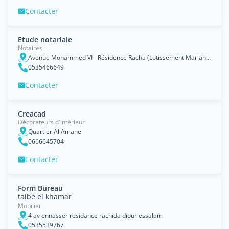
Contacter
Etude notariale
Notaires
Avenue Mohammed VI - Résidence Racha (Lotissement Marjane 2)
0535466649
Contacter
Creacad
Décorateurs d'intérieur
Quartier Al Amane
0666645704
Contacter
Form Bureau
taibe el khamar
Mobilier
4 av ennasser residance rachida diour essalam
0535539767