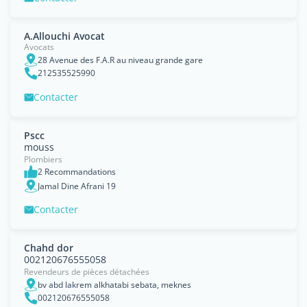
A.Allouchi Avocat
Avocats
28 Avenue des F.A.R au niveau grande gare
212535525990
Contacter
Pscc
mouss
Plombiers
2 Recommandations
Jamal Dine Afrani 19
Contacter
Chahd dor
002120676555058
Revendeurs de pièces détachées
bv abd lakrem alkhatabi sebata, meknes
002120676555058