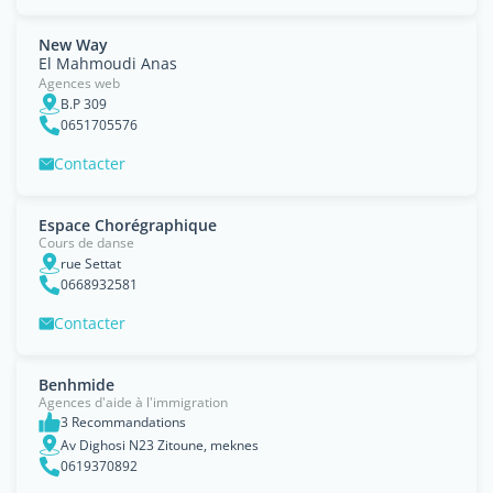
New Way
El Mahmoudi Anas
Agences web
B.P 309
0651705576
Contacter
Espace Chorégraphique
Cours de danse
rue Settat
0668932581
Contacter
Benhmide
Agences d'aide à l'immigration
3 Recommandations
Av Dighosi N23 Zitoune, meknes
0619370892