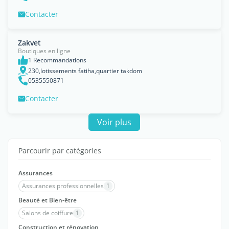
Contacter
Zakvet
Boutiques en ligne
1 Recommandations
230,lotissements fatiha,quartier takdom
0535550871
Contacter
Voir plus
Parcourir par catégories
Assurances
Assurances professionnelles
1
Beauté et Bien-être
Salons de coiffure
1
Construction et rénovation