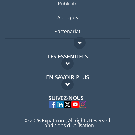
Publicité
A propos
Partenariat
LES ESSENTIELS
Forum expatriés
EN SAVOIR PLUS
Guides pays
FAQ
Offres d'emploi
SUIVEZ-NOUS !
Experts
© 2026 Expat.com, All rights Reserved
Conditions d'utilisation