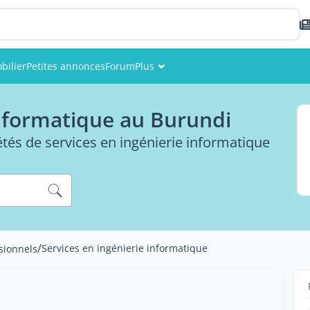
bilier
Petites annonces
Forum
Plus
Événements
informatique au Burundi
Membres
étés de services en ingénierie informatique
Photos
/
Services en ingénierie informatique
sionnels