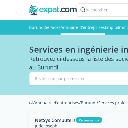
Rechercher
Burundi
Services
Annuaire d'entreprises
Emploi
Immo
Services en ingénierie 
Retrouvez ci-dessous la liste des soci
au Burundi.
Recherche par profession
/
/
/
Annuaire d'entreprises
Burundi
Services profes
NetSys Computers
Recommandé
Jude Joseph