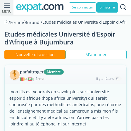
Se connecter
S'inscrire
MENU
/
/
/
Etudes médicales Université d'Espoir d'Afri
Forum
Burundi
Etudes médicales Université d'Espoir
d'Afrique à Bujumbura
Nouvelle discussion
M'abonner
parfaitroger
Membre
2
il y a 12 ans
#1
|
POSTS
mon fils est voudrais en savoir plus sur l'université
espoir d'afrique (hope africa university) qui serait
sponrosée par des méthodistes américains; une réforme
de l'enseignement médical au cameroun a mis mon fils
en dificulté et il y a été admis; on n'arrive pas à les
joindre ni au téléphone, ni sur internet