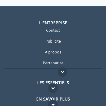
L'ENTREPRISE
Contact
Publicité
A propos
Partenariat
LES ESSENTIELS
Forum expatriés
EN SAVOIR PLUS
Guides pays