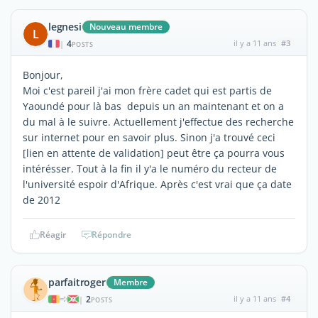
legnesi
Nouveau membre
L
4
il y a 11 ans
#3
|
POSTS
Bonjour,
Moi c'est pareil j'ai mon frère cadet qui est partis de
Yaoundé pour là bas depuis un an maintenant et on a
du mal à le suivre. Actuellement j'effectue des recherche
sur internet pour en savoir plus. Sinon j'a trouvé ceci
[lien en attente de validation] peut être ça pourra vous
intérésser. Tout à la fin il y'a le numéro du recteur de
l'université espoir d'Afrique. Après c'est vrai que ça date
de 2012
Réagir
Répondre
parfaitroger
Membre
2
il y a 11 ans
#4
|
POSTS