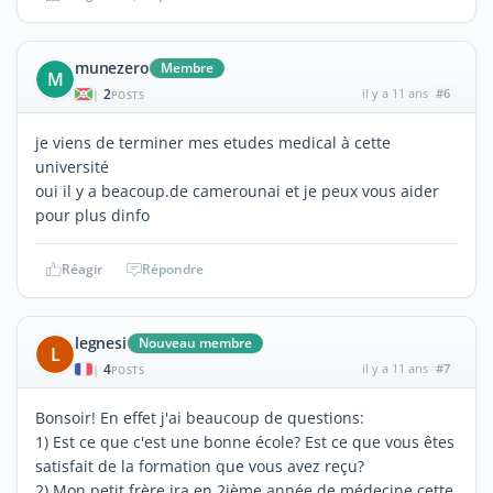
munezero
Membre
M
2
il y a 11 ans
#6
|
POSTS
je viens de terminer mes etudes medical à cette
université
oui il y a beacoup.de camerounai et je peux vous aider
pour plus dinfo
Réagir
Répondre
legnesi
Nouveau membre
L
4
il y a 11 ans
#7
|
POSTS
Bonsoir! En effet j'ai beaucoup de questions:
1) Est ce que c'est une bonne école? Est ce que vous êtes
satisfait de la formation que vous avez reçu?
2) Mon petit frère ira en 2ième année de médecine cette