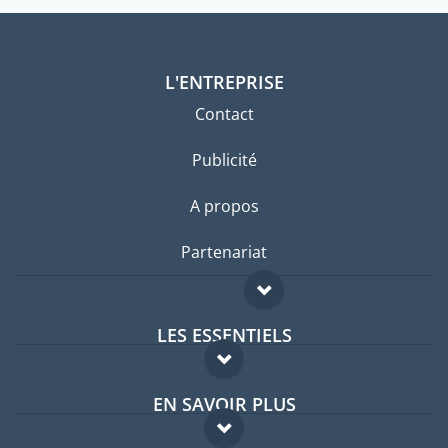
L'ENTREPRISE
Contact
Publicité
A propos
Partenariat
LES ESSENTIELS
Forum expatriés
EN SAVOIR PLUS
Guides pays
FAQ