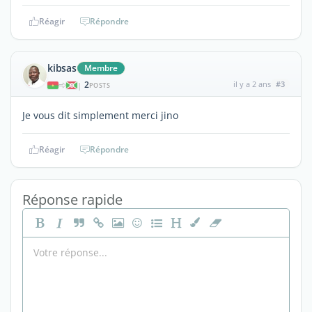
Réagir
Répondre
kibsas
Membre
2
il y a 2 ans
#3
|
POSTS
Je vous dit simplement merci jino
Réagir
Répondre
Réponse rapide