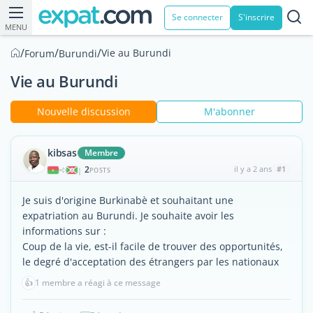
Se connecter
S'inscrire
MENU
/
/
/
Vie au Burundi
Forum
Burundi
Vie au Burundi
Nouvelle discussion
M'abonner
kibsas
Membre
2
il y a 2 ans
#1
|
POSTS
Je suis d'origine Burkinabè et souhaitant une
expatriation au Burundi. Je souhaite avoir les
informations sur :
Coup de la vie, est-il facile de trouver des opportunités,
le degré d'acceptation des étrangers par les nationaux
👍
1 membre a réagi à ce message