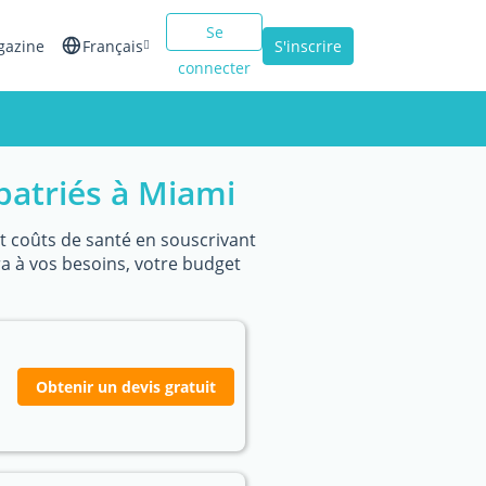
Se
gazine
Français
S'inscrire
connecter
English
Español
patriés à Miami
Italiano
 et coûts de santé en souscrivant
ra à vos besoins, votre budget
Obtenir un devis gratuit