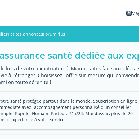
Ma
lier
Petites annonces
Forum
Plus
assurance santé dédiée aux ex
Événements
Membres
le lors de votre expatriation à Miami. Faites face aux aléas
ie à l'étranger. Choisissez l'offre sur-mesure qui conviend
ami en toute sérénité !
Photos
Votre santé protégée partout dans le monde. Souscription en ligne
immédiate avec l’accompagnement personnalisé d’un conseiller.
Simple. Rapide. Humain. Partout. 24h/24. Mondassur, plus de 20
ans d’expérience à votre service.