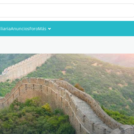
liaria
Anuncios
Foro
Más
Eventos
Miembros
Fotos