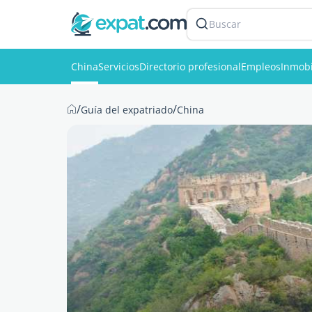
Buscar
China
Servicios
Directorio profesional
Empleos
Inmobi
/
/
Guía del expatriado
China