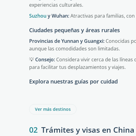
experiencias culturales.
Suzhou
y Wuhan:
Atractivas para familias, co
Ciudades pequeñas y áreas rurales
Provincias de Yunnan y Guangxi:
Conocidas por
aunque las comodidades son limitadas.
💡
Consejo:
Considera vivir cerca de las líneas
para facilitar tus desplazamientos y viajes.
Explora nuestras guías por cuidad
Shanghái
Beijing
Dalián
Hubei
Ver más destinos
02
Trámites y visas en China