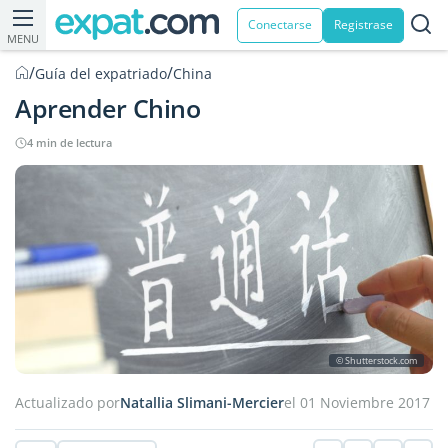
Conectarse
Registrase
MENU
/
/
Guía del expatriado
China
Aprender Chino
4 min de lectura
© Shutterstock.com
Actualizado por
Natallia Slimani-Mercier
el 01 Noviembre 2017