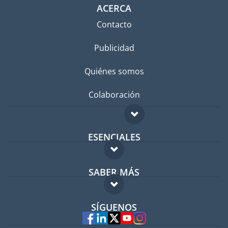
ACERCA
Contacto
Publicidad
Quiénes somos
Colaboración
ESENCIALES
Foro para expatriados
SABER MÁS
Guía para expatriados
FAQ
Trabajos en el extranjero
SÍGUENOS
Expertos