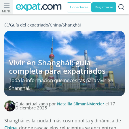
Conectarse
Registrarse
MENU
/
/
/
Guía del expatriado
China
Shanghái
Vivir en Shanghái: guía
completa para expatriados
Toda la información que necesitas para vivir en
Shanghái.
Guía actualizada por
Natallia Slimani-Mercier
el 17
Diciembre 2025
Shanghái es la ciudad más cosmopolita y dinámica de
China
, donde rascacielos relucientes se encuentran