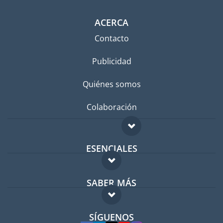
ACERCA
Contacto
Publicidad
Quiénes somos
Colaboración
ESENCIALES
Foro para expatriados
SABER MÁS
Guía para expatriados
FAQ
Trabajos en el extranjero
SÍGUENOS
Expertos