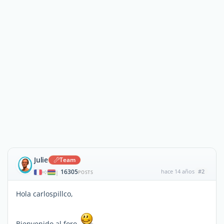
Julie
Team
16305
hace 14 años
#2
|
POSTS
Hola carlospillco,
Bienvenido al foro