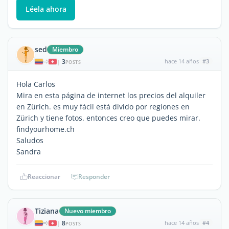
Léela ahora
sed
Miembro
3
hace 14 años
#3
|
POSTS
Hola Carlos
Mira en esta página de internet los precios del alquiler
en Zürich. es muy fácil está divido por regiones en
Zürich y tiene fotos. entonces creo que puedes mirar.
findyourhome.ch
Saludos
Sandra
Reaccionar
Responder
Tiziana
Nuevo miembro
8
hace 14 años
#4
|
POSTS