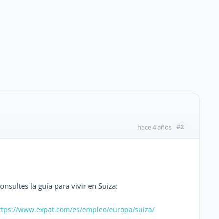
#2
hace 4 años
nsultes la guía para vivir en Suiza:
ttps://www.expat.com/es/empleo/europa/suiza/