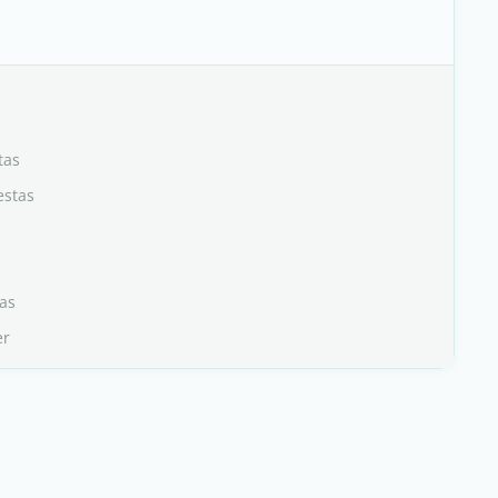
tas
estas
as
er