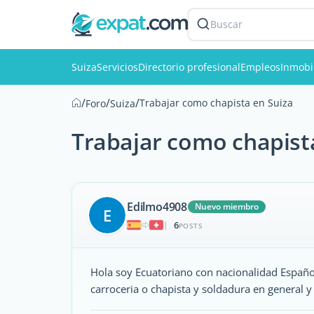
Buscar
Suiza
Servicios
Directorio profesional
Empleos
Inmobil
/
/
/
Trabajar como chapista en Suiza
Foro
Suiza
Trabajar como chapist
Edilmo4908
Nuevo miembro
E
6
|
POSTS
Hola soy Ecuatoriano con nacionalidad Españo
carroceria o chapista y soldadura en general y