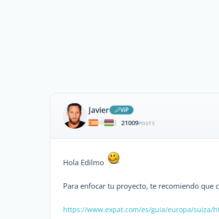
Javier
ViP
21009
|
POSTS
Hola Edilmo
Para enfocar tu proyecto, te recomiendo que co
https://www.expat.com/es/guia/europa/suiza/
h