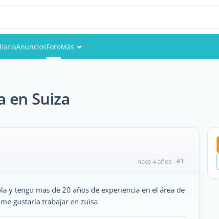
iaria
Anuncios
Foro
Más
Eventos
Miembros
a en Suiza
Fotos
#1
hace 4 años
la y tengo mas de 20 años de experiencia en el área de
 me gustaría trabajar en zuisa