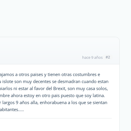
#2
hace 9 años
ajamos a otros paises y tienen otras costumbres e
n su islote son muy decentes se desmadran cuando estan
iarlos ni estar al favor del Brexit, son muy casa solos,
umbre ahora estoy en otro pais puesto que soy latina.
ir largos 9 años alla, enhorabuena a los que se sientan
bitantes.....