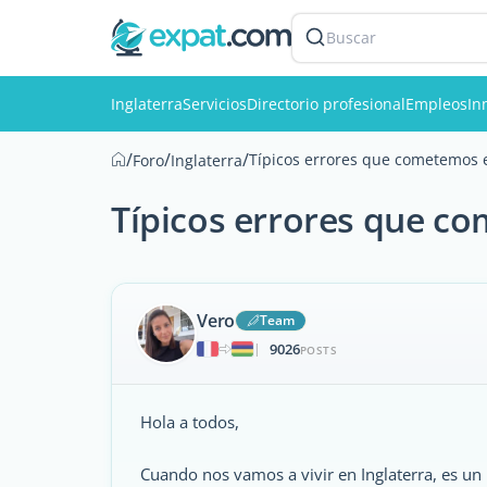
Buscar
Inglaterra
Servicios
Directorio profesional
Empleos
In
/
/
/
Típicos errores que cometemos e
Foro
Inglaterra
Típicos errores que c
Vero
Team
9026
|
POSTS
Hola a todos,
Cuando nos vamos a vivir en Inglaterra, es u