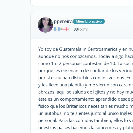
ppereira
Miembro activo
33
|
POSTS
Yo soy de Guatemala in Centroamerica y en n
aunque no nos conozcamos. Todavia sigo hacie
como 1 o 2 personas contestan de 10. La soci
porque les ensenan a desconfiar de los vecinos
por si escuchan disturbios con los vecinos. En
y les lleve una plantita y me vieron con cara d
abrazos, aqui se saluda de lejitos y no hay mu
este es un comportamiento aprendido desde pe
fisico que los Britanicos necesitan es mucho 
un autobus, no te sientes junto al unico Ingle
personal. Para las comidas tambien, ellos lo
nuestros paises hacemos la sobremesa y platic