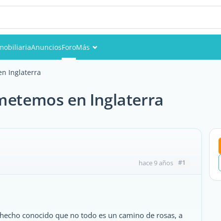
mobiliaria
Anuncios
Foro
Más
Eventos
n Inglaterra
Miembros
ometemos en Inglaterra
Fotos
#1
hace 9 años
n hecho conocido que no todo es un camino de rosas, a