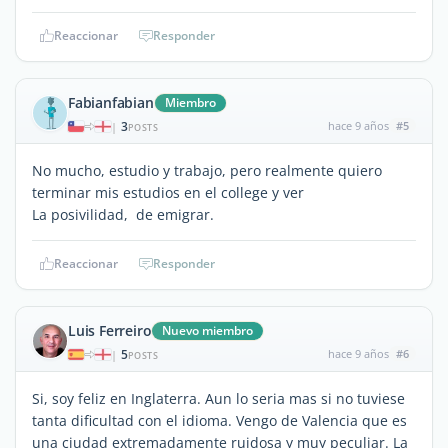
Reaccionar
Responder
Fabianfabian
Miembro
3
hace 9 años
#5
|
POSTS
No mucho, estudio y trabajo, pero realmente quiero
terminar mis estudios en el college y ver
La posivilidad, de emigrar.
Reaccionar
Responder
Luis Ferreiro
Nuevo miembro
5
hace 9 años
#6
|
POSTS
Si, soy feliz en Inglaterra. Aun lo seria mas si no tuviese
tanta dificultad con el idioma. Vengo de Valencia que es
una ciudad extremadamente ruidosa y muy peculiar. La