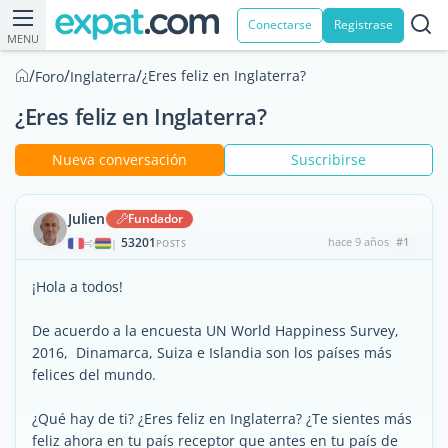
Conectarse
Registrase
MENU
/
/
/
¿Eres feliz en Inglaterra?
Foro
Inglaterra
¿Eres feliz en Inglaterra?
Nueva conversación
Suscribirse
Julien
Fundador
53201
hace 9 años
#1
|
POSTS
¡Hola a todos!
De acuerdo a la encuesta UN World Happiness Survey,
2016, Dinamarca, Suiza e Islandia son los países más
felices del mundo.
¿Qué hay de ti? ¿Eres feliz en Inglaterra? ¿Te sientes más
feliz ahora en tu país receptor que antes en tu país de