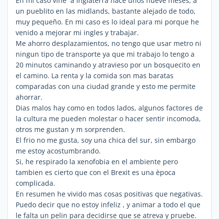
En mi caso vine a Inglaterra hace unos nueve meses, a
un pueblito en las midlands, bastante alejado de todo,
muy pequeño. En mi caso es lo ideal para mi porque he
venido a mejorar mi ingles y trabajar.
Me ahorro desplazamientos, no tengo que usar metro ni
ningun tipo de transporte ya que mi trabajo lo tengo a
20 minutos caminando y atravieso por un bosquecito en
el camino. La renta y la comida son mas baratas
comparadas con una ciudad grande y esto me permite
ahorrar.
Dias malos hay como en todos lados, algunos factores de
la cultura me pueden molestar o hacer sentir incomoda,
otros me gustan y m sorprenden.
El frio no me gusta, soy una chica del sur, sin embargo
me estoy acostumbrando.
Si, he respirado la xenofobia en el ambiente pero
tambien es cierto que con el Brexit es una època
complicada.
En resumen he vivido mas cosas positivas que negativas.
Puedo decir que no estoy infeliz , y animar a todo el que
le falta un pelin para decidirse que se atreva y pruebe.