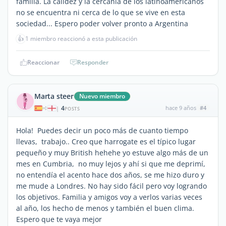
familia. La calidez y la cercanía de los latinoamericanos
no se encuentra ni cerca de lo que se vive en esta
sociedad... Espero poder volver pronto a Argentina
👍
1 miembro reaccionó a esta publicación
Reaccionar
Responder
Marta steer
Nuevo miembro
4
hace 9 años
#4
|
POSTS
Hola! Puedes decir un poco más de cuanto tiempo
llevas, trabajo.. Creo que harrogate es el típico lugar
pequeño y muy British hehehe yo estuve algo más de un
mes en Cumbria, no muy lejos y ahí si que me deprimí,
no entendía el acento hace dos años, se me hizo duro y
me mude a Londres. No hay sido fácil pero voy logrando
los objetivos. Familia y amigos voy a verlos varias veces
al año, los hecho de menos y también el buen clima.
Espero que te vaya mejor