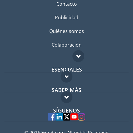
Contacto
Publicidad
Quiénes somos
Colaboración
ESENCIALES
Foro para expatriados
SABER MÁS
Guía para expatriados
FAQ
Trabajos en el extranjero
SÍGUENOS
Expertos
© 2026 Expat.com, All rights Reserved