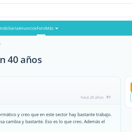
mobiliaria
Anuncios
Foro
Más
Eventos
s
Miembros
on 40 años
Fotos
#1
hace 20 años
ormático y creo que en este sector hay bastante trabajo.
sa cambia y bastante. Eso es lo que creo. Además el