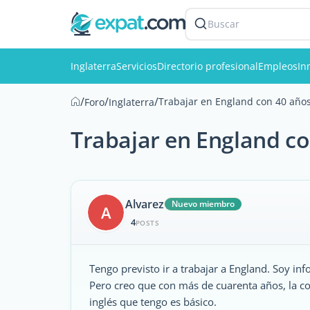
Buscar
Inglaterra
Servicios
Directorio profesional
Empleos
In
/
/
/
Trabajar en England con 40 año
Foro
Inglaterra
Trabajar en England c
Alvarez
Nuevo miembro
A
4
POSTS
Tengo previsto ir a trabajar a England. Soy inf
Pero creo que con más de cuarenta años, la co
inglés que tengo es básico.