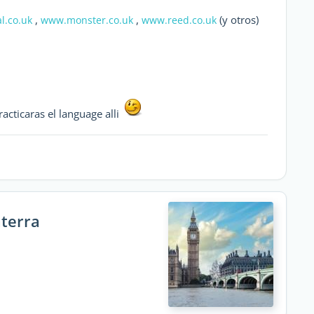
,
,
(y otros)
l.co.uk
www.monster.co.uk
www.reed.co.uk
acticaras el language alli
aterra