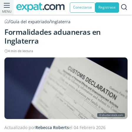
Conectarse
Registrase
MENU
/
/
Guía del expatriado
Inglaterra
Formalidades aduaneras en
Inglaterra
4 min de lectura
© shutterstock.com
Actualizado por
Rebecca Roberts
el 04 Febrero 2026