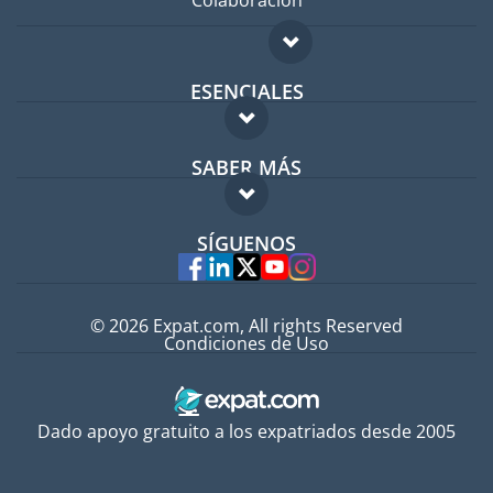
ESENCIALES
Foro para expatriados
SABER MÁS
Guía para expatriados
FAQ
Trabajos en el extranjero
SÍGUENOS
Expertos
© 2026 Expat.com, All rights Reserved
Condiciones de Uso
Dado apoyo gratuito a los expatriados desde 2005