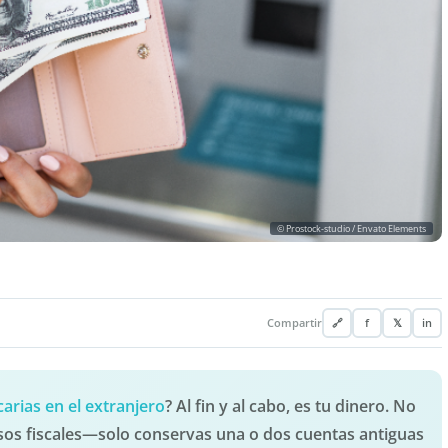
© Prostock-studio / Envato Elements
Compartir
🔗
f
𝕏
in
arias en el extranjero
? Al fin y al cabo, es tu dinero. No
ísos fiscales—solo conservas una o dos cuentas antiguas