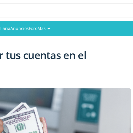
liaria
Anuncios
Foro
Más
Eventos
r tus cuentas en el
Miembros
Fotos