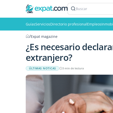
Buscar
Guías
Servicios
Directorio profesional
Empleos
Inmobi
/
Expat magazine
¿Es necesario declara
extranjero?
ÚLTIMAS NOTICAS
3 min de lectura