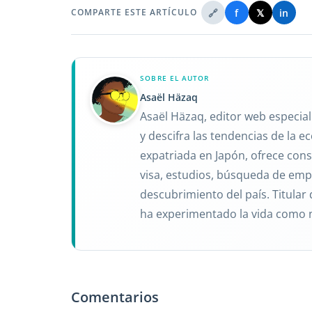
🔗
f
𝕏
in
COMPARTE ESTE ARTÍCULO
SOBRE EL AUTOR
Asaël Häzaq
Asaël Häzaq, editor web especial
y descifra las tendencias de la 
expatriada en Japón, ofrece conse
visa, estudios, búsqueda de empl
descubrimiento del país. Titular 
ha experimentado la vida como 
Comentarios