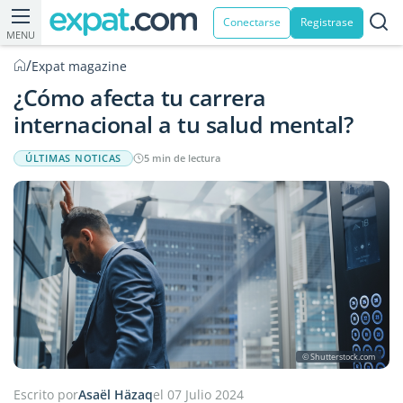
Conectarse
Registrase
MENU
/
Expat magazine
¿Cómo afecta tu carrera
internacional a tu salud mental?
ÚLTIMAS NOTICAS
5 min de lectura
© Shutterstock.com
Escrito por
Asaël Häzaq
el 07 Julio 2024