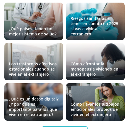
Riesgos sanitarios a
tener en cuenta en 2025
¿Qué países tienen un
si vas a vivir al
mejor sistema de salud?
extranjero
Los trastornos afectivos
Cómo afrontar la
estacionales cuando se
menopausia viviendo en
vive en el extranjero
el extranjero
¿Qué es un detox digital?
¿Y por qué es
Cómo llevar los altibajos
importante para los que
emocionales propios de
viven en el extranjero?
vivir en el extranjero