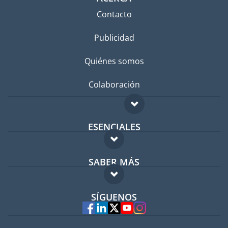
Contacto
Publicidad
Quiénes somos
Colaboración
ESENCIALES
Foro para expatriados
SABER MÁS
Guía para expatriados
FAQ
Trabajos en el extranjero
SÍGUENOS
Expertos