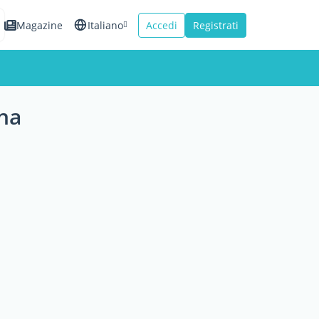
Magazine
Italiano
Accedi
Registrati
English
Español
nna
Français