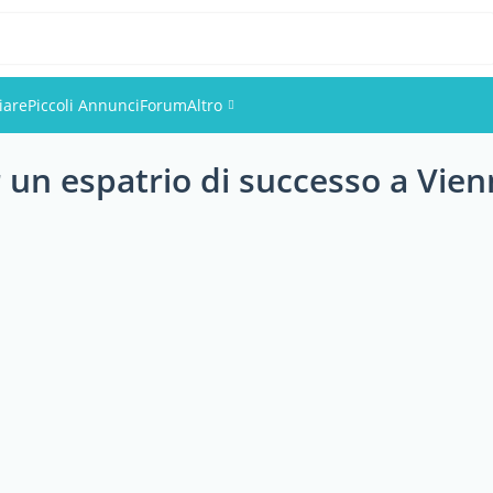
iare
Piccoli Annunci
Forum
Altro
r un espatrio di successo a Vie
Eventi
Utenti
Foto