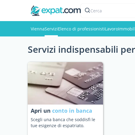
Cerca
Vienna
Servizi
Elenco di professionisti
Lavoro
Immobil
Servizi indispensabili pe
Apri un
conto in banca
Scegli una banca che soddisfi le
tue esigenze di espatriato.