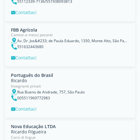
55112339-7136/551938093813
Contattaci
FBB Agrícola
Camion e mezzi pesanti
Av. Dr. Jos&#233; de Paula Eduardo, 1350, Monte Alto, São Paulo
551632443680
Contattaci
Português do Brasil
Ricardo
Insegnanti privati
Rua Bueno de Andrade, 757, São Paulo
005511969772983
Contattaci
Nova Educação LTDA
Ricardo Filgueira
Corsi di lingue