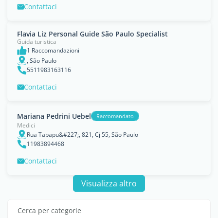
Contattaci
Flavia Liz Personal Guide São Paulo Specialist
Guida turistica
1 Raccomandazioni
, São Paulo
5511983163116
Contattaci
Mariana Pedrini Uebel
Raccomandato
Medici
Rua Tabapu&#227;, 821, Cj 55, São Paulo
11983894468
Contattaci
Visualizza altro
Cerca per categorie