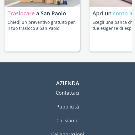
Traslocare
a San Paolo
Apri un
conto in
Chiedi un preventivo gratuito per
Scegli una banca che 
il tuo trasloco a San Paolo.
tue esigenze di espat
AZIENDA
Contattaci
Pubblicità
Chi siamo
Collaborazioni