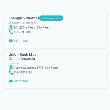
Spanglish Idiomas
Raccomandato
Traduttori e interpreti
S&#227;o Paulo, São Paulo
11996935896
Contattaci
Union Bank Ltda
Otaide Amancio
Banche
Alameda Santos 1773, São Paulo
11983312183
Contattaci