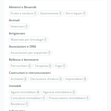
Alimenti e Bevande
Frutta e verdura
1
Gastronomia
1
Vini e liquori
1
Animali
Veterinari
1
Artigianato
Materiale per bricolage
1
Associazioni e ONG
Associazioni per espatriati
1
Bellezza e benessere
Parrucchieri
2
Terapista
2
Yoga
1
Costruzioni e ristrutturazioni
Architetti
2
Decoratore d'interni
2
Imprenditori
3
Immobili
Agenti immobiliari
4
Agenzia immobiliare
5
Consulenti immobiliari
1
Procacciatore immobiliare
1
Residence
1
Informatica