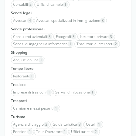
Contabili
2
Uffici di cambio
1
Servizi legali
Avvocati
4
Avvocati specializzati in immigrazione
3
Servizi professionali
Consulenti aziendali
3
Fotografi
3
Istruttore privato
3
Servizi di ingegneria informatica
1
Traduttori e interpreti
2
Shopping
Acquisti on line
1
Tempo libero
Ristoranti
1
Trasloco
Imprese di traslochi
1
Servizi di rilocazione
1
Trasporti
Camion e mezzi pesanti
1
Turismo
Agenzia di viaggio
3
Guida turistica
3
Ostelli
1
Pensioni
1
Tour Operators
1
Uffici turistici
2