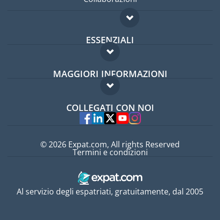
ESSENZIALI
Forum per expat
MAGGIORI INFORMAZIONI
Guida per expat
Domande frequenti
Lavori all'estero
COLLEGATI CON NOI
Esperti
© 2026 Expat.com, All rights Reserved
Termini e condizioni
Al servizio degli espatriati, gratuitamente, dal 2005