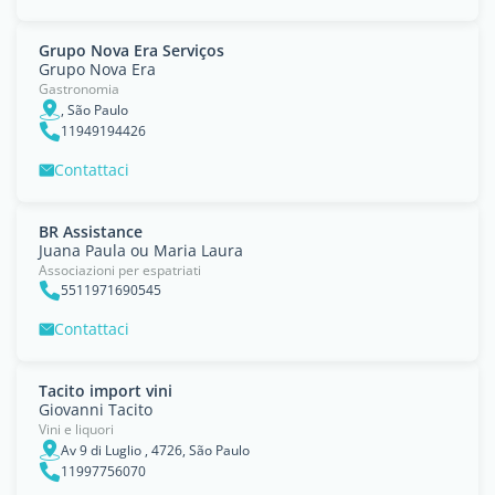
Grupo Nova Era Serviços
Grupo Nova Era
Gastronomia
, São Paulo
11949194426
Contattaci
BR Assistance
Juana Paula ou Maria Laura
Associazioni per espatriati
5511971690545
Contattaci
Tacito import vini
Giovanni Tacito
Vini e liquori
Av 9 di Luglio , 4726, São Paulo
11997756070