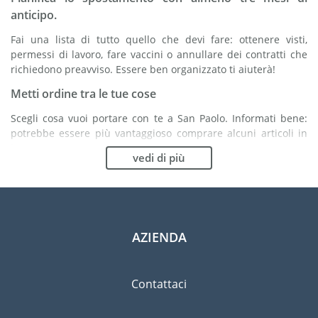
anticipo.
Fai una lista di tutto quello che devi fare: ottenere visti,
permessi di lavoro, fare vaccini o annullare dei contratti che
richiedono preavviso. Essere ben organizzato ti aiuterà!
Metti ordine tra le tue cose
Scegli cosa vuoi portare con te a San Paolo. Informati bene:
potrebbe essere più vantaggioso comprare alcuni articoli in
loco.
vedi di più
Scegli la compagnia di traslochi più adatta ad
organizzare il tuo trasferimento a San Paolo
Organismi indipendenti come la FIDI ti aiutano nella ricerca di
società di traslochi.
AZIENDA
Previeni il rischio di danni
Eliminare il rischio non è possibile quindi un'assicurazione
Contattaci
per danni materiali è altamente raccomandata.