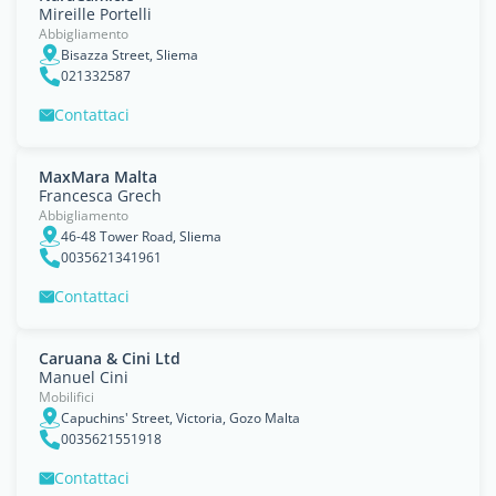
Mireille Portelli
Abbigliamento
Bisazza Street, Sliema
021332587
Contattaci
MaxMara Malta
Francesca Grech
Abbigliamento
46-48 Tower Road, Sliema
0035621341961
Contattaci
Caruana & Cini Ltd
Manuel Cini
Mobilifici
Capuchins' Street, Victoria, Gozo Malta
0035621551918
Contattaci