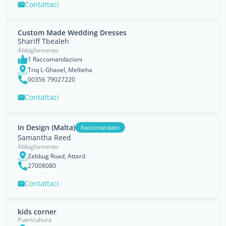
Contattaci
Custom Made Wedding Dresses
Shariff Tbealeh
Abbigliamento
1 Raccomandazioni
Triq L-Ghasel, Mellieha
00356 79027220
Contattaci
In Design (Malta)
Raccomandato
Samantha Reed
Abbigliamento
Zebbug Road, Attard
27008080
Contattaci
kids corner
Puericultura