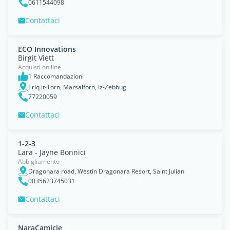
0611544098
Contattaci
ECO Innovations
Birgit Viett
Acquisti on line
1 Raccomandazioni
Triq it-Torn, Marsalforn, Iz-Zebbug
77220059
Contattaci
1-2-3
Lara - Jayne Bonnici
Abbigliamento
Dragonara road, Westin Dragonara Resort, Saint Julian
0035623745031
Contattaci
NaraCamicie