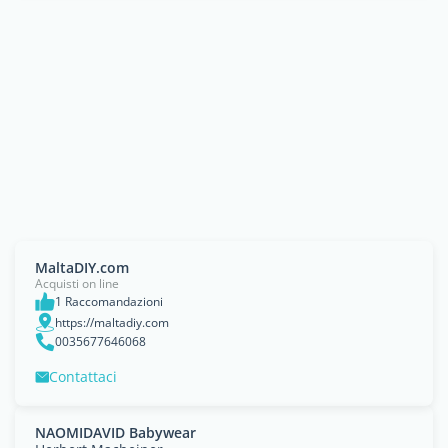
MaltaDIY.com
Acquisti on line
1 Raccomandazioni
https://maltadiy.com
0035677646068
Contattaci
NAOMIDAVID Babywear