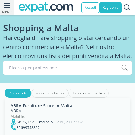
Accedi
Registrati
MENU
Shopping a Malta
Hai voglia di fare shopping o stai cercando un
centro commerciale a Malta? Nel nostro
elenco trovi una lista dei punti vendita a Malta.
Ricerca per professione
Più recente
Raccomandazioni
In ordine alfabetico
ABRA Furniture Store in Malta
ABRA
Mobilifici
ABRA, Triq L-Imdina ATTARD, ATD 9037
35699558822