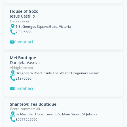
House of Gozo
Jesus Castillo
Decorazioni
1 St Georges Square,Gozo, Victoria
79305688
Contattaci
Mei Boutique
Danijela Vasovic
Abbigliamento
Dragonara Road,Inside The Westin Dragonara Resort
21376690
Contattaci
Shanteo® Tea Boutique
Centri commerciali
Le Meridien Hotel, Level 339, Main Street, St Julian's
35677555696