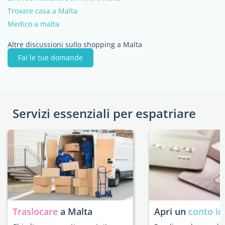
Trovare casa a Malta
Medico a malta
Altre discussioni sullo shopping a Malta
Fai le tue domande
Servizi essenziali per espatriare
Traslocare
a Malta
Apri un
conto in