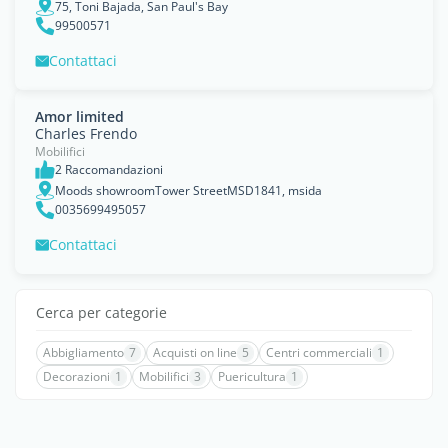
75, Toni Bajada, San Paul's Bay
99500571
Contattaci
Amor limited
Charles Frendo
Mobilifici
2 Raccomandazioni
Moods showroomTower StreetMSD1841, msida
0035699495057
Contattaci
Cerca per categorie
Abbigliamento
7
Acquisti on line
5
Centri commerciali
1
Decorazioni
1
Mobilifici
3
Puericultura
1