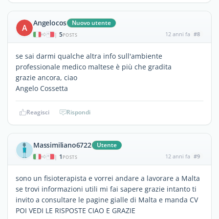
Angelocos
Nuovo utente
A
5
12 anni fa
#8
|
POSTS
se sai darmi qualche altra info sull'ambiente
professionale medico maltese è più che gradita
grazie ancora, ciao
Angelo Cossetta
Reagisci
Rispondi
Massimiliano6722
Utente
1
12 anni fa
#9
|
POSTS
sono un fisioterapista e vorrei andare a lavorare a Malta
se trovi informazioni utili mi fai sapere grazie intanto ti
invito a consultare le pagine gialle di Malta e manda CV
POI VEDI LE RISPOSTE CIAO E GRAZIE