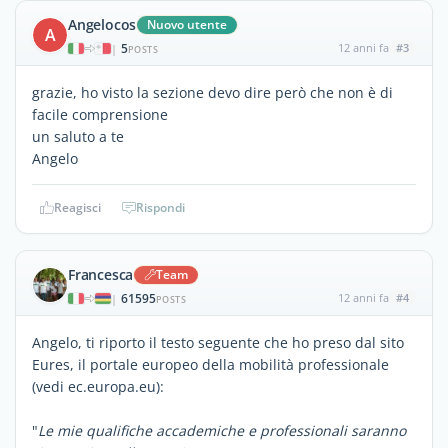
Angelocos
Nuovo utente
A
5
12 anni fa
#3
|
POSTS
grazie, ho visto la sezione devo dire però che non è di
facile comprensione
un saluto a te
Angelo
Reagisci
Rispondi
Francesca
Team
61595
12 anni fa
#4
|
POSTS
Angelo, ti riporto il testo seguente che ho preso dal sito
Eures, il portale europeo della mobilità professionale
(vedi ec.europa.eu):
"
Le mie qualifiche accademiche e professionali saranno