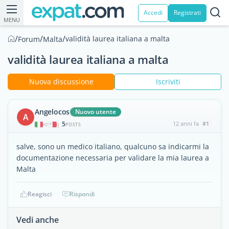
Accedi
Registrati
MENU
/
/
/
validità laurea italiana a malta
Forum
Malta
validità laurea italiana a malta
Nuova discussione
Iscriviti
Angelocos
Nuovo utente
A
5
12 anni fa
#1
|
POSTS
salve, sono un medico italiano, qualcuno sa indicarmi la
documentazione necessaria per validare la mia laurea a
Malta
Reagisci
Rispondi
Vedi anche