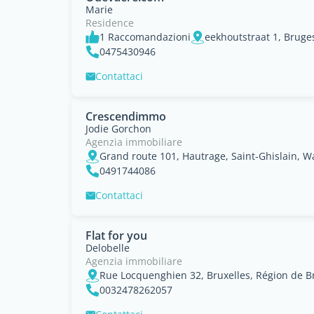
Marie
Residence
1 Raccomandazioni
eekhoutstraat 1, Bruge
0475430946
Contattaci
Crescendimmo
Jodie Gorchon
Agenzia immobiliare
Grand route 101, Hautrage, Saint-Ghislain, W
0491744086
Contattaci
Flat for you
Delobelle
Agenzia immobiliare
Rue Locquenghien 32, Bruxelles, Région de Br
0032478262057