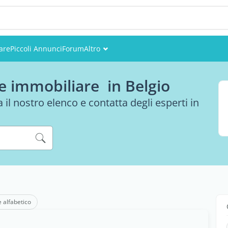
are
Piccoli Annunci
Forum
Altro
Eventi
re immobiliare in Belgio
Utenti
 il nostro elenco e contatta degli esperti in
Foto
e alfabetico