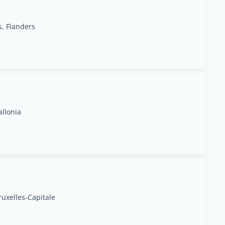
s, Flanders
allonia
uxelles-Capitale