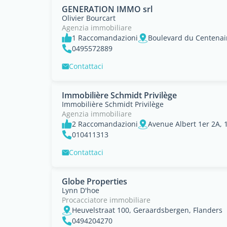
GENERATION IMMO srl
Olivier Bourcart
Agenzia immobiliare
1 Raccomandazioni
Boulevard du Centena
0495572889
Contattaci
Immobilière Schmidt Privilège
Immobilière Schmidt Privilège
Agenzia immobiliare
2 Raccomandazioni
Avenue Albert 1er 2A, 
010411313
Contattaci
Globe Properties
Lynn D'hoe
Procacciatore immobiliare
Heuvelstraat 100, Geraardsbergen, Flanders
0494204270