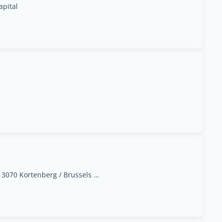
apital
Leuvensesteenweg 359 3070 Kortenberg / Brussels East, Brussels Capital