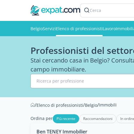
Cerca
Belgio
Servizi
Elenco di professionisti
Lavoro
Immobili
Professionisti del setto
Stai cercando casa in Belgio? Consulta
campo immobiliare.
Ricerca per professione
/
/
/
Immobili
Elenco di professionisti
Belgio
Ordina per
Più recente
Raccomandazioni
In ordin
Ben TENEY Immobilier