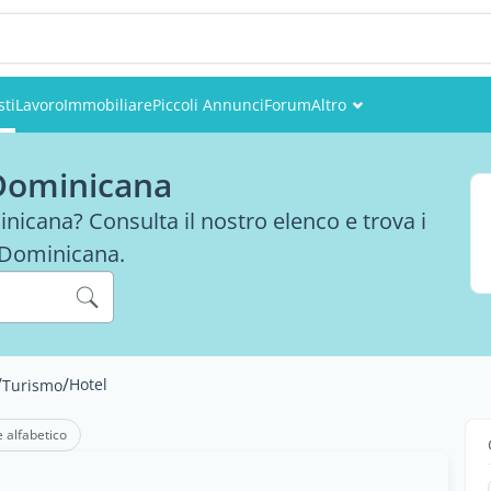
sti
Lavoro
Immobiliare
Piccoli Annunci
Forum
Altro
Eventi
 Dominicana
Utenti
nicana? Consulta il nostro elenco e trova i
a Dominicana.
Foto
/
/
Hotel
Turismo
e alfabetico