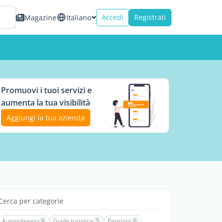
Accedi
Registrati
Magazine
Italiano
Promuovi i tuoi servizi e
aumenta la tua visibilità
Aggiungi la tua azienda
Cerca per categorie
Autonoleggio
8
Guida turistica
5
Pensioni
6