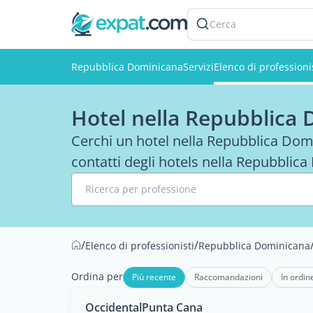
Cerca
Repubblica Dominicana
Servizi
Elenco di professioni
Hotel nella Repubblica
Cerchi un hotel nella Repubblica Domi
contatti degli hotels nella Repubblic
Ricerca per professione
/
/
Elenco di professionisti
Repubblica Dominicana
Ordina per
Più recente
Raccomandazioni
In ordin
OccidentalPunta Cana