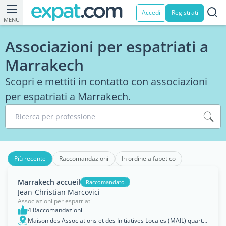
Accedi
Registrati
MENU
Associazioni per espatriati a
Marrakech
Scopri e mettiti in contatto con associazioni
per espatriati a Marrakech.
Ricerca per professione
Più recente
Raccomandazioni
In ordine alfabetico
Marrakech accueil
Raccomandato
Jean-Christian Marcovici
Associazioni per espatriati
4 Raccomandazioni
Maison des Associations et des Initiatives Locales (MAIL) quartier Hassani, cité Castor, arrondissement Ménara, Marrakech