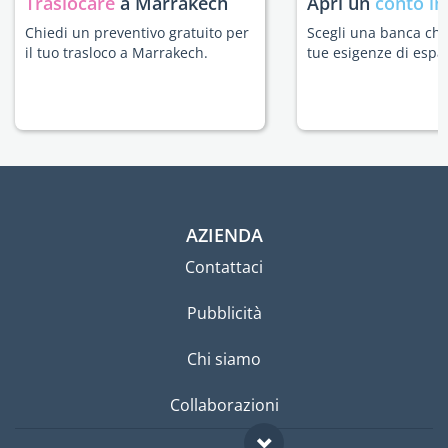
Traslocare
a Marrakech
Apri un
conto in
Chiedi un preventivo gratuito per
Scegli una banca che 
il tuo trasloco a Marrakech.
tue esigenze di espat
AZIENDA
Contattaci
Pubblicità
Chi siamo
Collaborazioni