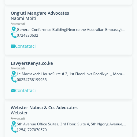
Ong'uti Mang'are Advocates
Naomi Mbiti
Avvocati
General Conference Building(Next to the Australian Embassy)Riverside Drive, Nairobi, Nairobi Area
0724830632
Contattaci
LawyersKenya.co.ke
Avvocati
Le Marrakech HouseSuite # 2, 1st FloorLinks RoadNyali,, Mombasa
00254738199933
Contattaci
Webster Nabea & Co. Advocates
Webster
Avvocati
5th Avenue Office Suites, 3rd Floor, Suite 4, 5th Ngong Avenue, Upperhill. P.O. Box 4215 -00100, Nairobi
( 254) 727070570