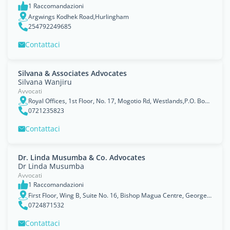
1 Raccomandazioni
Argwings Kodhek Road,Hurlingham
254792249685
Contattaci
Silvana & Associates Advocates
Silvana Wanjiru
Avvocati
Royal Offices, 1st Floor, No. 17, Mogotio Rd, Westlands,P.O. Box 101795 00101, Nairobi, Nairobi Area
0721235823
Contattaci
Dr. Linda Musumba & Co. Advocates
Dr Linda Musumba
Avvocati
1 Raccomandazioni
First Floor, Wing B, Suite No. 16, Bishop Magua Centre, George Padmore Lane off Ngong Road,P.O.Box 8971-00100, Nairobi, Nairobi Area
0724871532
Contattaci