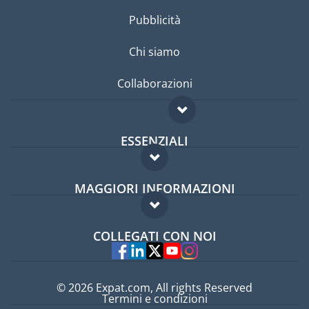
Pubblicità
Chi siamo
Collaborazioni
ESSENZIALI
Forum per expat
MAGGIORI INFORMAZIONI
Guida per expat
Domande frequenti
Lavori all'estero
COLLEGATI CON NOI
Esperti
© 2026 Expat.com, All rights Reserved
Termini e condizioni