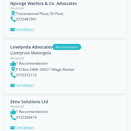
Njoroge Wachira & Co. Advocates
Avvocati
Transnational Plaza,7th Floor,
0722481091
Contattaci
Lovelynda Advocates
Raccomandato
Lovelynda Mwongela
Avvocati
1 Raccomandazioni
P O Box 2468- 00621 Village Market
0725372113
Contattaci
Zeno Solutions Ltd
Avvocati
1 Raccomandazioni
0722269419
Contattaci