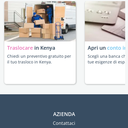
Traslocare
in Kenya
Apri un
conto in
Chiedi un preventivo gratuito per
Scegli una banca che 
il tuo trasloco in Kenya.
tue esigenze di espat
AZIENDA
Contattaci