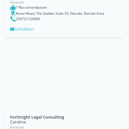
Avvocati
1 Raccomandazioni
Karen Road, The Stables Suite 55, Nairobi, Nairobi Area
254721124900
Contattaci
Forthright Legal Consulting
Caroline
Avvocati