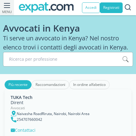
Accedi
Registrati
MENU
Avvocati in Kenya
Ti serve un avvocato in Kenya? Nel nostro
elenco trovi i contatti degli avvocati in Kenya.
Ricerca per professione
Più recente
Raccomandazioni
In ordine alfabetico
TUKA Tech
Dirent
Avvocati
Naivasha RoadRiruta, Nairobi, Nairobi Area
254707660042
Contattaci