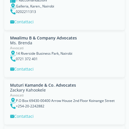
1 Raccomandazioni
Galleria, Karen., Nairobi
0202211313
Contattaci
Mwalimu B & Company Advocates
Ms. Brenda
Avvocati
14 Riverside Business Park, Nairobi
0721 372 401
Contattaci
Muturi Kamande & Co. Advocates
Zackary Kahookele
Avvocati
P.O Box 69430-00400 Arrow House 2nd Floor Koinange Street
+254-20-2242882
Contattaci