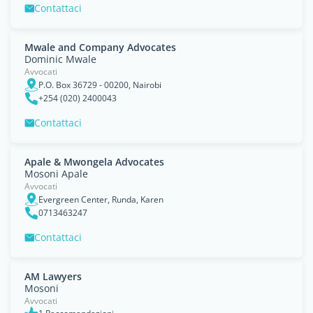
Contattaci
Mwale and Company Advocates
Dominic Mwale
Avvocati
P.O. Box 36729 - 00200, Nairobi
+254 (020) 2400043
Contattaci
Apale & Mwongela Advocates
Mosoni Apale
Avvocati
Evergreen Center, Runda, Karen
0713463247
Contattaci
AM Lawyers
Mosoni
Avvocati