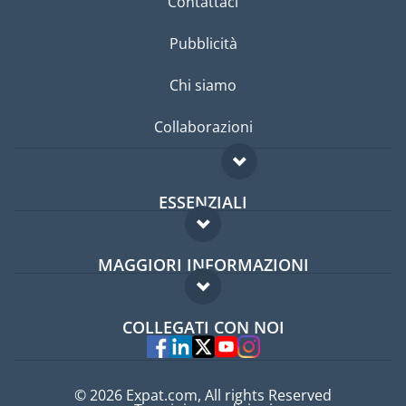
Contattaci
Pubblicità
Chi siamo
Collaborazioni
ESSENZIALI
Forum per expat
MAGGIORI INFORMAZIONI
Guida per expat
Domande frequenti
Lavori all'estero
COLLEGATI CON NOI
Esperti
© 2026 Expat.com, All rights Reserved