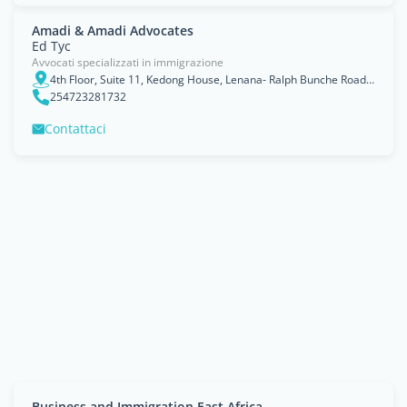
Amadi & Amadi Advocates
Ed Tyc
Avvocati specializzati in immigrazione
4th Floor, Suite 11, Kedong House, Lenana- Ralph Bunche Road JunctionP. O Box 50791 - 00100
254723281732
Contattaci
Business and Immigration East Africa