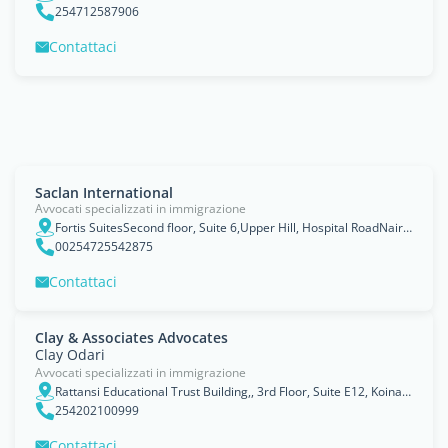
254712587906
Contattaci
Saclan International
Avvocati specializzati in immigrazione
Fortis SuitesSecond floor, Suite 6,Upper Hill, Hospital RoadNairobi, Nairobi Area
00254725542875
Contattaci
Clay & Associates Advocates
Clay Odari
Avvocati specializzati in immigrazione
Rattansi Educational Trust Building,, 3rd Floor, Suite E12, Koinange / Monrovia Street, P. O. Box 38811
254202100999
Contattaci