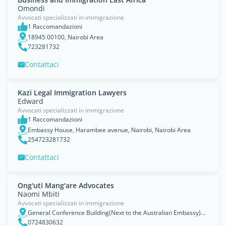
Omondi
Avvocati specializzati in immigrazione
1 Raccomandazioni
18945 00100, Nairobi Area
723281732
Contattaci
Kazi Legal Immigration Lawyers
Edward
Avvocati specializzati in immigrazione
1 Raccomandazioni
Embassy House, Harambee avenue, Nairobi, Nairobi Area
254723281732
Contattaci
Ong'uti Mang'are Advocates
Naomi Mbiti
Avvocati specializzati in immigrazione
General Conference Building(Next to the Australian Embassy)Riverside Drive, Nairobi, Nairobi Area
0724830632