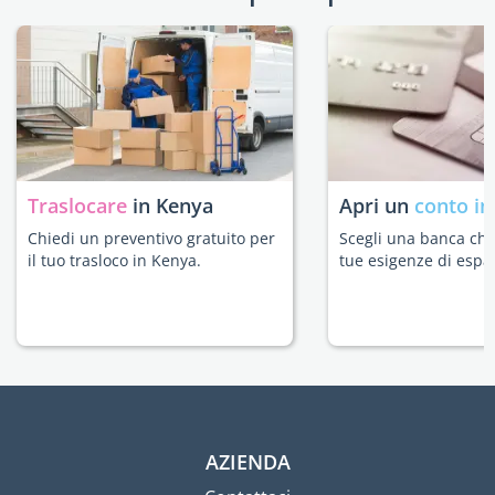
Traslocare
in Kenya
Apri un
conto in
Chiedi un preventivo gratuito per
Scegli una banca che 
il tuo trasloco in Kenya.
tue esigenze di espat
AZIENDA