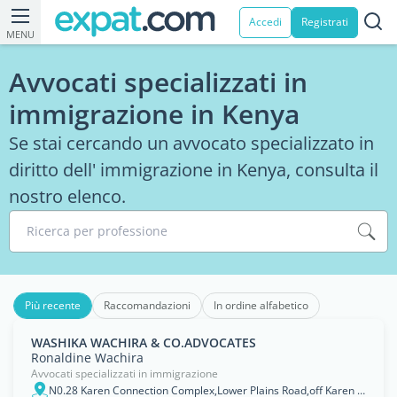
Accedi
Registrati
MENU
Avvocati specializzati in
immigrazione in Kenya
Se stai cercando un avvocato specializzato in
diritto dell' immigrazione in Kenya, consulta il
nostro elenco.
Ricerca per professione
Più recente
Raccomandazioni
In ordine alfabetico
WASHIKA WACHIRA & CO.ADVOCATES
Ronaldine Wachira
Avvocati specializzati in immigrazione
N0.28 Karen Connection Complex,Lower Plains Road,off Karen Road,Karen Nairobi,Kenya