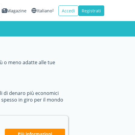
Magazine
Italiano
Accedi
Registrati
English
Español
Français
iù o meno adatte alle tue
li di denaro più economici
gi spesso in giro per il mondo
Più informazioni