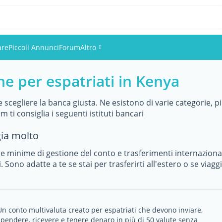
are
Piccoli Annunci
Forum
Altro
he per espatriati in Kenya
Eventi
Utenti
 scegliere la banca giusta. Ne esistono di varie categorie, p
 ti consiglia i seguenti istituti bancari
Foto
gia molto
 minime di gestione del conto e trasferimenti internaziona
. Sono adatte a te se stai per trasferirti all'estero o se viag
Un conto multivaluta creato per espatriati che devono inviare,
spendere, ricevere e tenere denaro in più di 50 valute senza