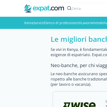
Cerca
Kenia
Servizi
Elenco di professionisti
Lavoro
Immobili
Le migliori banc
Se vivi in Kenya, è fondamentale
esigenze di espatriato. Expat.com
Neo-banche, per chi viag
Le neo-banche assicurano spese
rispetto alle banche tradizionali
(per lavoro o vacanza).