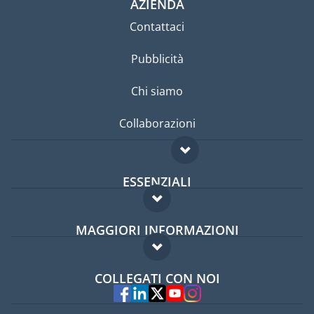
AZIENDA
Contattaci
Pubblicità
Chi siamo
Collaborazioni
ESSENZIALI
Forum per expat
MAGGIORI INFORMAZIONI
Guida per expat
Domande frequenti
Lavori all'estero
COLLEGATI CON NOI
Esperti