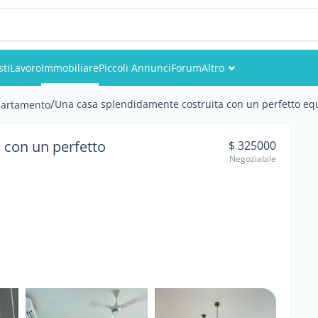
sti
Lavoro
Immobiliare
Piccoli Annunci
Forum
Altro
Eventi
/
Una casa splendidamente costruita con un perfetto equil
artamento
Utenti
 con un perfetto
$ 325000
Negoziabile
Foto