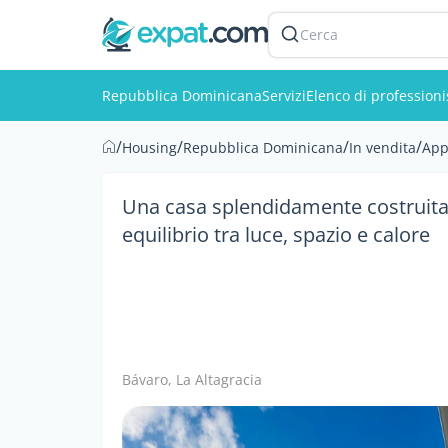
Cerca
Repubblica Dominicana
Servizi
Elenco di professioni
/
/
/
/
Housing
Repubblica Dominicana
In vendita
App
Una casa splendidamente costruita
equilibrio tra luce, spazio e calore
Bávaro, La Altagracia