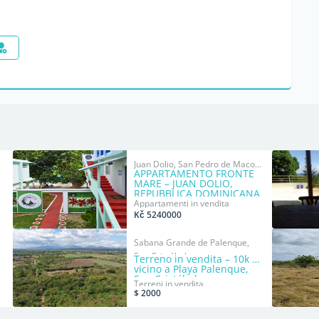
Juan Dolio, San Pedro de Macorís
APPARTAMENTO FRONTE
MARE – JUAN DOLIO,
REPUBBLICA DOMINICANA
Appartamenti in vendita
Kč 5240000
Sabana Grande de Palenque,
San Cristóbal
Terreno in vendita – 10k m²
vicino a Playa Palenque,
San Cristóbal
Terreni in vendita
$ 2000