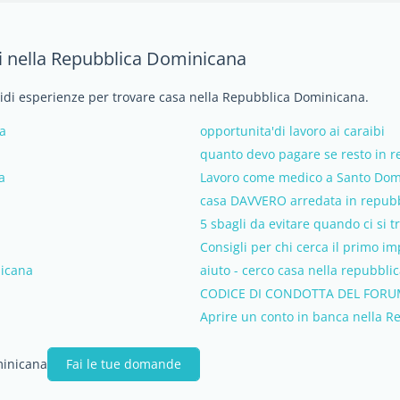
i nella Repubblica Dominicana
ividi esperienze per trovare casa nella Repubblica Dominicana.
a
opportunita'di lavoro ai caraibi
quanto devo pagare se resto in 
a
Lavoro come medico a Santo Do
casa DAVVERO arredata in repub
5 sbagli da evitare quando ci si 
Consigli per chi cerca il primo 
nicana
aiuto - cerco casa nella repubbl
CODICE DI CONDOTTA DEL FORU
Aprire un conto in banca nella 
minicana
Fai le tue domande