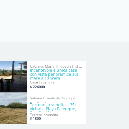
Cabrera, María Trinidad Sánchez
Incantevole e unica casa
con vista panoramica sul
mare a Cabrera
Case in vendita
$ 224000
Sabana Grande de Palenque,
San Cristóbal
Terreno in vendita – 35k m²
vicino a Playa Palenque,
San Cristóbal
Terreni in vendita
$ 1800