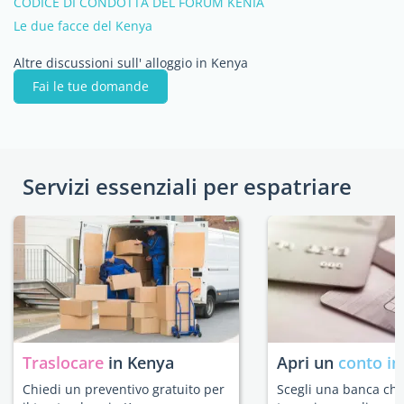
CODICE DI CONDOTTA DEL FORUM KENIA
Le due facce del Kenya
Altre discussioni sull' alloggio in Kenya
Fai le tue domande
Servizi essenziali per espatriare
Traslocare
in Kenya
Apri un
conto in
Chiedi un preventivo gratuito per
Scegli una banca che 