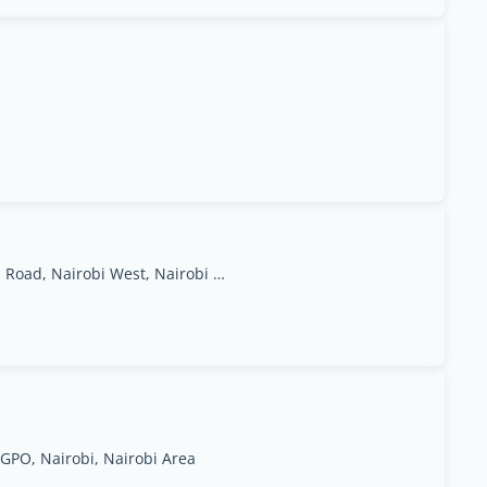
Magharibi Place, Mai Mahiu Road,Off Langata Road, Nairobi West, Nairobi Area
GPO, Nairobi, Nairobi Area