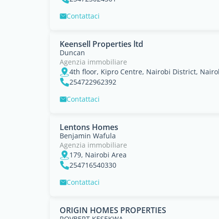
Contattaci
Keensell Properties ltd
Duncan
Agenzia immobiliare
4th floor, Kipro Centre, Nairobi District, Nair
254722962392
Contattaci
Lentons Homes
Benjamin Wafula
Agenzia immobiliare
179, Nairobi Area
254716540330
Contattaci
ORIGIN HOMES PROPERTIES
ROVBERT KESEKWA