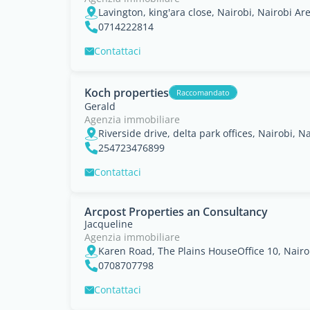
Lavington, king'ara close, Nairobi, Nairobi Ar
0714222814
Contattaci
Koch properties
Raccomandato
Gerald
Agenzia immobiliare
Riverside drive, delta park offices, Nairobi, N
254723476899
Contattaci
Arcpost Properties an Consultancy
Jacqueline
Agenzia immobiliare
Karen Road, The Plains HouseOffice 10, Nairo
0708707798
Contattaci