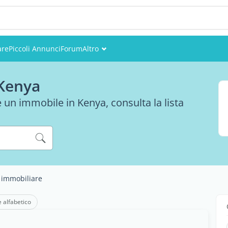
are
Piccoli Annunci
Forum
Altro
Eventi
 Kenya
Utenti
e un immobile in Kenya, consulta la lista
Foto
 immobiliare
e alfabetico