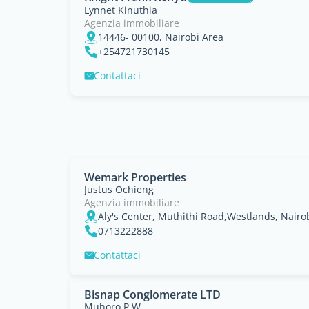
Lynnet Kinuthia
Agenzia immobiliare
14446- 00100, Nairobi Area
+254721730145
Contattaci
Wemark Properties
Justus Ochieng
Agenzia immobiliare
Aly's Center, Muthithi Road,Westlands, Nairo
0713222888
Contattaci
Bisnap Conglomerate LTD
Muhoro P W.