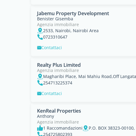
Jabemu Property Development
Benister Gisemba
Agenzia immobiliare
2533, Nairobi, Nairobi Area
0723310647
Contattaci
Realty Plus Limited
Agenzia immobiliare
254713225374
Contattaci
KenReal Properties
Anthony
Agenzia immobiliare
1 Raccomandazioni
P.O. BOX 38323-00100, 
254725802393