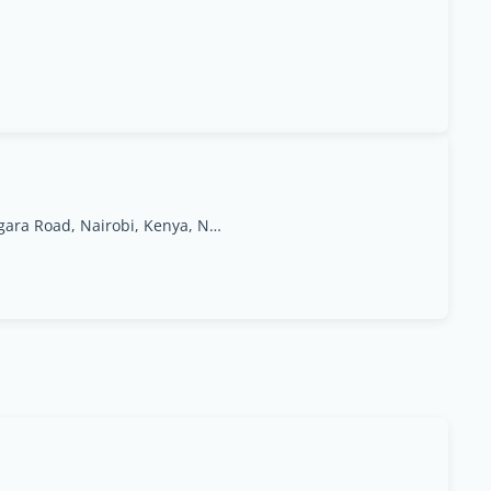
Isiara Place, Hse No 12, Kingara Close, off Kingara Road, Nairobi, Kenya, Nairobi Area