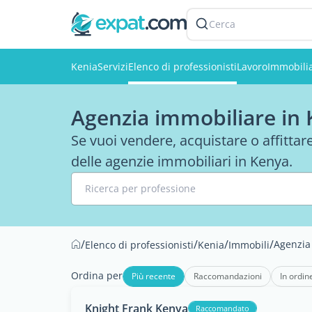
Cerca
Kenia
Servizi
Elenco di professionisti
Lavoro
Immobili
Agenzia immobiliare in
Se vuoi vendere, acquistare o affittar
delle agenzie immobiliari in Kenya.
Ricerca per professione
/
/
/
/
Agenzia
Elenco di professionisti
Kenia
Immobili
Ordina per
Più recente
Raccomandazioni
In ordin
Knight Frank Kenya
Raccomandato