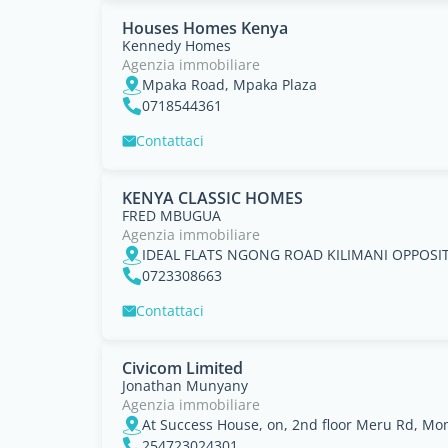
Houses Homes Kenya
Kennedy Homes
Agenzia immobiliare
Mpaka Road, Mpaka Plaza
0718544361
Contattaci
KENYA CLASSIC HOMES
FRED MBUGUA
Agenzia immobiliare
IDEAL FLATS NGONG ROAD KILIMANI OPPOSIT
0723308663
Contattaci
Civicom Limited
Jonathan Munyany
Agenzia immobiliare
At Success House, on, 2nd floor Meru Rd, M
254723024301