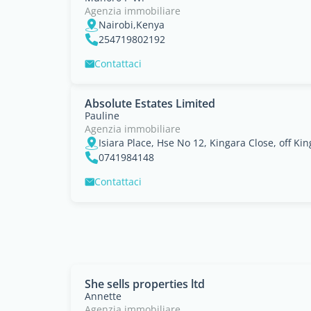
Agenzia immobiliare
Nairobi,Kenya
254719802192
Contattaci
Absolute Estates Limited
Pauline
Agenzia immobiliare
0741984148
Contattaci
She sells properties ltd
Annette
Agenzia immobiliare