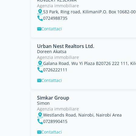
Agenzia immobiliare
53 Park, Ring road, KilimaniP.O. Box 10682-00
0724988735
Contattaci
Urban Nest Realtors Ltd.
Doreen Akatsa
Agenzia immobiliare
Galana Road, Wu Yi Plaza B20726 222 111, Kil
0726222111
Contattaci
Simkar Group
Simon
Agenzia immobiliare
Westlands Road, Nairobi, Nairobi Area
0728990415
Contattaci