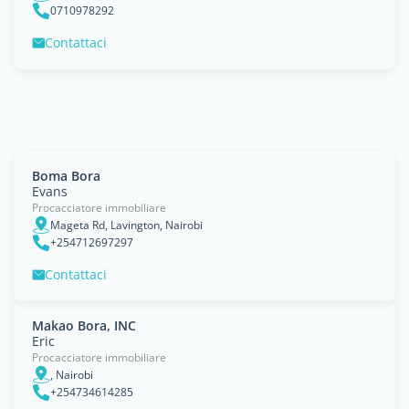
0710978292
Contattaci
Boma Bora
Evans
Procacciatore immobiliare
Mageta Rd, Lavington, Nairobi
+254712697297
Contattaci
Makao Bora, INC
Eric
Procacciatore immobiliare
, Nairobi
+254734614285