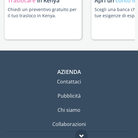
Traslocare
in Kenya
Apri un
conto in
Chiedi un preventivo gratuito per
Scegli una banca che 
il tuo trasloco in Kenya.
tue esigenze di espat
AZIENDA
Contattaci
Pubblicità
Chi siamo
Collaborazioni