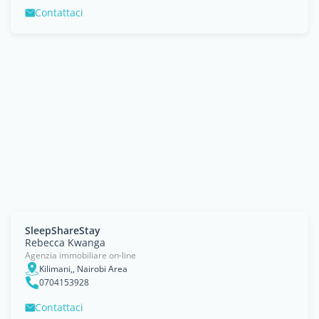
Contattaci
SleepShareStay
Rebecca Kwanga
Agenzia immobiliare on-line
Kilimani,, Nairobi Area
0704153928
Contattaci