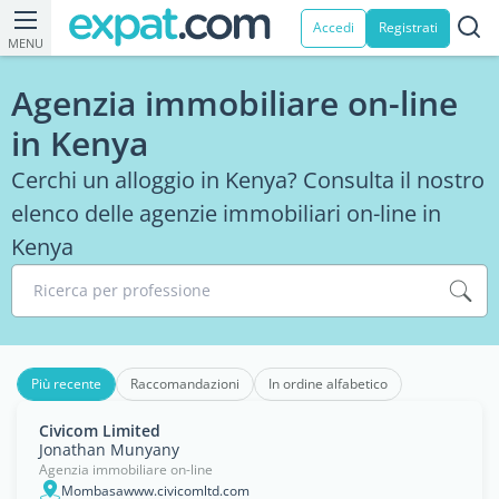
Accedi
Registrati
MENU
Agenzia immobiliare on-line
in Kenya
Cerchi un alloggio in Kenya? Consulta il nostro
elenco delle agenzie immobiliari on-line in
Kenya
Ricerca per professione
Più recente
Raccomandazioni
In ordine alfabetico
Civicom Limited
Jonathan Munyany
Agenzia immobiliare on-line
Mombasawww.civicomltd.com