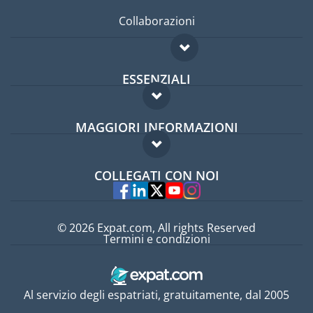
Collaborazioni
ESSENZIALI
Forum per expat
MAGGIORI INFORMAZIONI
Guida per expat
Domande frequenti
Lavori all'estero
COLLEGATI CON NOI
Esperti
© 2026 Expat.com, All rights Reserved
Termini e condizioni
Al servizio degli espatriati, gratuitamente, dal 2005