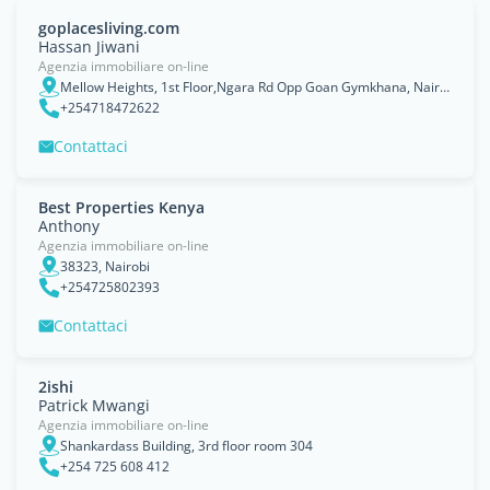
goplacesliving.com
Hassan Jiwani
Agenzia immobiliare on-line
Mellow Heights, 1st Floor,Ngara Rd Opp Goan Gymkhana, Nairobi
+254718472622
Contattaci
Best Properties Kenya
Anthony
Agenzia immobiliare on-line
38323, Nairobi
+254725802393
Contattaci
2ishi
Patrick Mwangi
Agenzia immobiliare on-line
Shankardass Building, 3rd floor room 304
+254 725 608 412