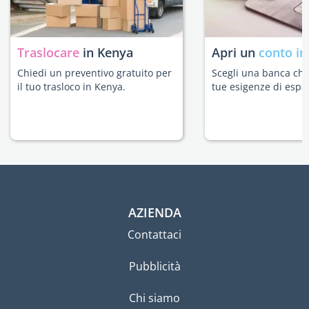
Traslocare
in Kenya
Apri un
conto in
Chiedi un preventivo gratuito per
Scegli una banca che 
il tuo trasloco in Kenya.
tue esigenze di espat
AZIENDA
Contattaci
Pubblicità
Chi siamo