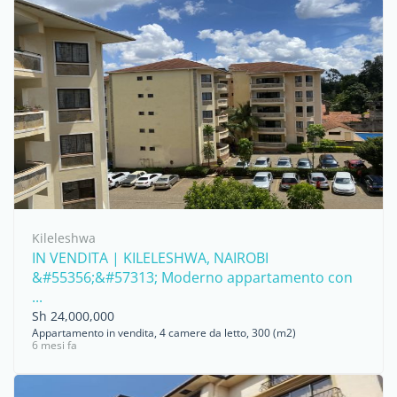
Kileleshwa
IN VENDITA | KILELESHWA, NAIROBI
&#55356;&#57313; Moderno appartamento con
...
Sh 24,000,000
Appartamento in vendita, 4 camere da letto, 300 (m2)
6 mesi fa