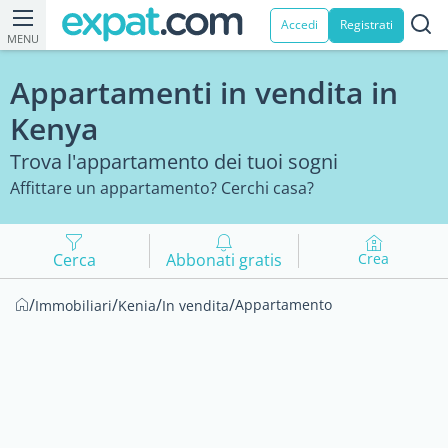
Accedi
Registrati
MENU
Appartamenti in vendita in
Kenya
Trova l'appartamento dei tuoi sogni
Affittare un appartamento? Cerchi casa?
Cerca
Abbonati gratis
Crea
/
/
/
/
Appartamento
Immobiliari
Kenia
In vendita