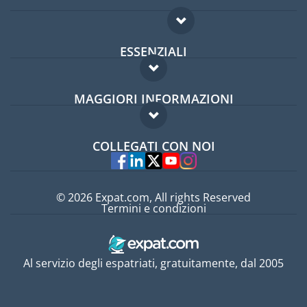
ESSENZIALI
Forum per expat
MAGGIORI INFORMAZIONI
Guida per expat
Domande frequenti
Lavori all'estero
COLLEGATI CON NOI
Esperti
© 2026 Expat.com, All rights Reserved
Termini e condizioni
Al servizio degli espatriati, gratuitamente, dal 2005