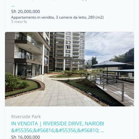
...
Sh 20,000,000
Appartamento in vendita, 3 camere da letto, 280 (m2)
5 mesi fa
Riverside Park
IN VENDITA | RIVERSIDE DRIVE, NAIROBI
&#55356;&#56816;&#55356;&#56810; ...
Sh 16,000,000