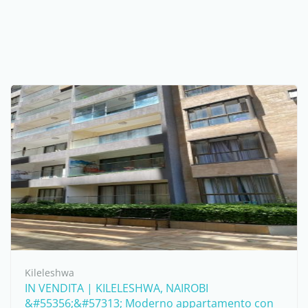
Kileleshwa
IN VENDITA | KILELESHWA, NAIROBI
&#55356;&#57313; Moderno appartamento con