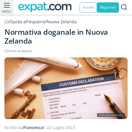
Accedi
Registrati
MENU
/
/
Guida all'espatrio
Nuova Zelanda
Normativa doganale in Nuova
Zelanda
3 min di lettura
© Shutterstock.com
Scritto da
Francesca
il 22 Luglio 2023