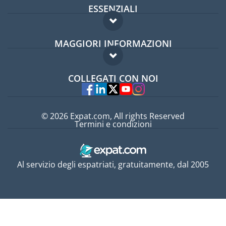
ESSENZIALI
Forum per expat
MAGGIORI INFORMAZIONI
Guida per expat
Domande frequenti
Lavori all'estero
COLLEGATI CON NOI
Esperti
© 2026 Expat.com, All rights Reserved
Termini e condizioni
Al servizio degli espatriati, gratuitamente, dal 2005