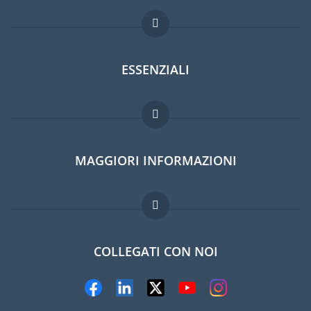
ESSENZIALI
Forum per expat
MAGGIORI INFORMAZIONI
Guida per expat
Domande frequenti
Lavori all'estero
COLLEGATI CON NOI