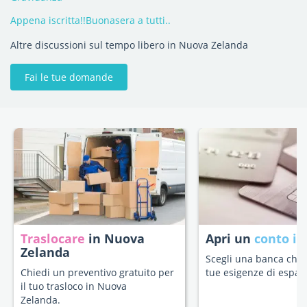
Appena iscritta!!Buonasera a tutti..
Altre discussioni sul tempo libero in Nuova Zelanda
Fai le tue domande
Traslocare
in Nuova
Apri un
conto in
Zelanda
Scegli una banca che s
Chiedi un preventivo gratuito per
tue esigenze di espatr
il tuo trasloco in Nuova
Zelanda.