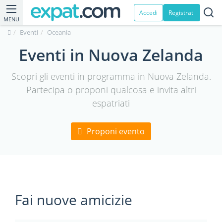
Accedi
Registrati
MENU
Eventi
Oceania
Eventi in Nuova Zelanda
Scopri gli eventi in programma in Nuova Zelanda.
Partecipa o proponi qualcosa e invita altri
espatriati
Proponi evento
Fai nuove amicizie